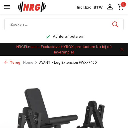
0
Incl.
Excl.
BTW
Achteraf betalen
NRGFitness – Exclusieve HYROX-producten: Nu bij dé
leverancier
Terug
Home
AVANT - Leg Extension FWX-7450