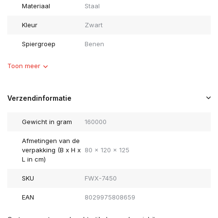
Materiaal
Staal
Kleur
Zwart
Spiergroep
Benen
Toon meer
Verzendinformatie
Gewicht in gram
160000
Afmetingen van de
verpakking (B x H x
80 x 120 x 125
L in cm)
SKU
FWX-7450
EAN
8029975808659