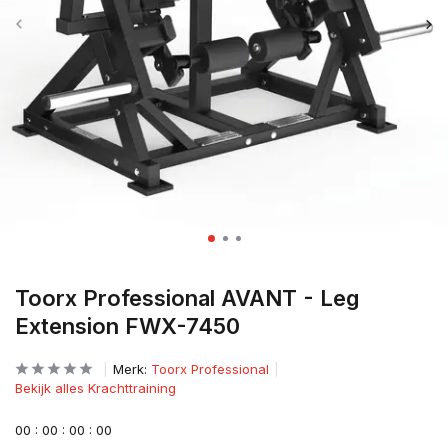
Toorx Professional AVANT - Leg
Extension FWX-7450
Merk:
Toorx Professional
Bekijk alles Krachttraining
0
0
:
0
0
:
0
0
:
0
0