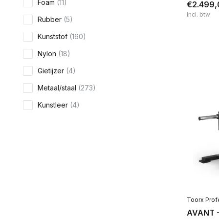
Foam
(11)
€2.499,
Incl. btw
Rubber
(5)
Kunststof
(160)
Nylon
(18)
Gietijzer
(4)
Metaal/staal
(273)
Kunstleer
(4)
Kleur
Geel
(1)
Zwart
(273)
Grijs
(28)
Zilver
(38)
Toorx Prof
Rood
(10)
AVANT -