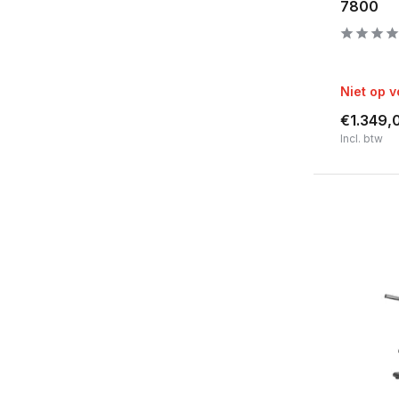
7800
Bluetooth
Nee
(2)
Ja
(1)
Niet op 
Geschikt voor diameter
€1.349,
Incl. btw
25.4mm
(8)
30mm
(5)
50mm
(89)
Hartslagfunctie
Nee
(1)