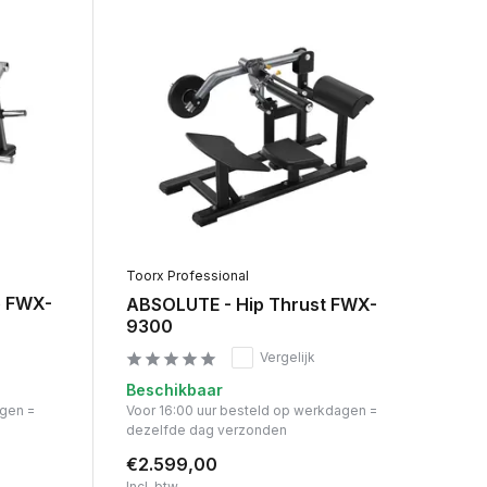
Toorx Professional
e FWX-
ABSOLUTE - Hip Thrust FWX-
9300
Vergelijk
Beschikbaar
agen =
Voor 16:00 uur besteld op werkdagen =
dezelfde dag verzonden
€2.599,00
Incl. btw