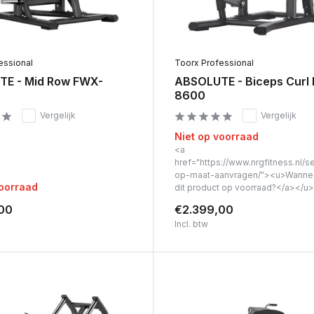
essional
Toorx Professional
E - Mid Row FWX-
ABSOLUTE - Biceps Curl
8600
Vergelijk
Vergelijk
Niet op voorraad
<a
href="https://www.nrgfitness.nl/s
op-maat-aanvragen/"><u>Wanne
voorraad
dit product op voorraad?</a></u>
00
€2.399,00
Incl. btw