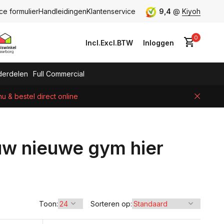
ce formulier
Handleidingen
Klantenservice
9,4
@
Kiyoh
0
Incl.
Excl.
BTW
Inloggen
erdelen
Full Commercial
 & bestel direct online
Account aanmaken
uw nieuwe gym hier
Toon:
Sorteren op: