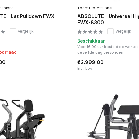
essional
Toorx Professional
E - Lat Pulldown FWX-
ABSOLUTE - Universal H
FWX-8300
Vergelijk
Vergelijk
Beschikbaar
Voor 16:00 uur besteld op werkd
voorraad
dezelfde dag verzonden
00
€2.999,00
Incl. btw