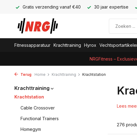
Gratis verzending vanaf €40
30 jaar expertise
Fitnessapparatuur
Krachttraining
Hyrox
Vechtsportartikele
NRGFitness – Exclusiev
Terug
Home
Krachttraining
Krachtstation
Kra
Krachttraining
Krachtstation
Lees mee
Cable Crossover
Functional Trainers
276 prod
Homegym