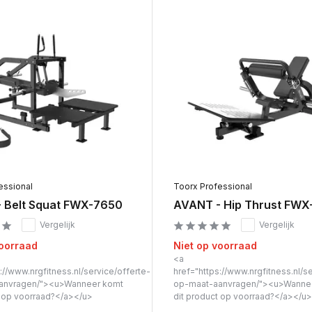
essional
Toorx Professional
 Belt Squat FWX-7650
AVANT - Hip Thrust FWX
Vergelijk
Vergelijk
voorraad
Niet op voorraad
<a
://www.nrgfitness.nl/service/offerte-
href="https://www.nrgfitness.nl/s
anvragen/"><u>Wanneer komt
op-maat-aanvragen/"><u>Wanne
t op voorraad?</a></u>
dit product op voorraad?</a></u>