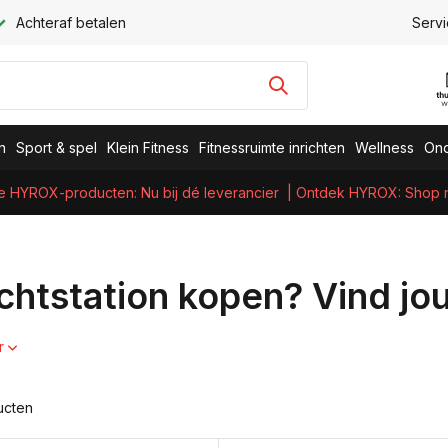
Achteraf betalen
Servi
n
Sport & spel
Klein Fitness
Fitnessruimte inrichten
Wellness
Ond
e HYROX-producten: Nu bij dé leverancier
| Ontdek HYROX: Shop nu
chtstation kopen? Vind jo
r
ucten