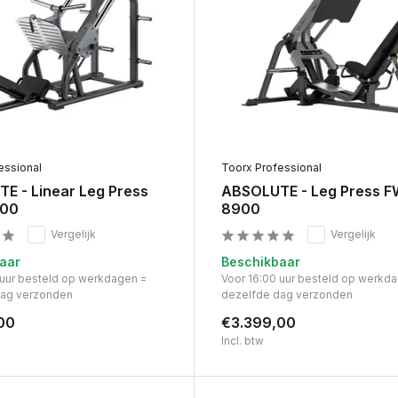
essional
Toorx Professional
E - Linear Leg Press
ABSOLUTE - Leg Press F
00
8900
Vergelijk
Vergelijk
aar
Beschikbaar
 uur besteld op werkdagen =
Voor 16:00 uur besteld op werkd
dag verzonden
dezelfde dag verzonden
00
€3.399,00
Incl. btw