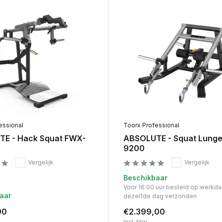
essional
Toorx Professional
E - Hack Squat FWX-
ABSOLUTE - Squat Lung
9200
Vergelijk
Vergelijk
Beschikbaar
Voor 16:00 uur besteld op werkd
aar
dezelfde dag verzonden
00
€2.399,00
Incl. btw