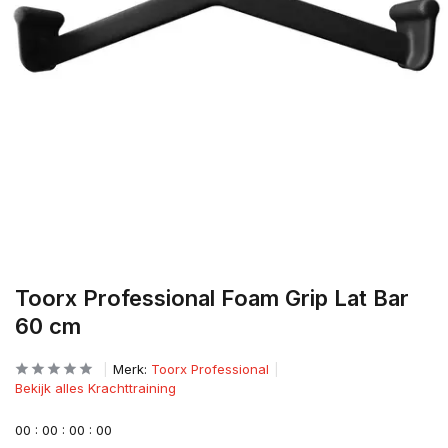
Toorx Professional Foam Grip Lat Bar
60 cm
Merk:
Toorx Professional
Bekijk alles Krachttraining
0
0
:
0
0
:
0
0
:
0
0