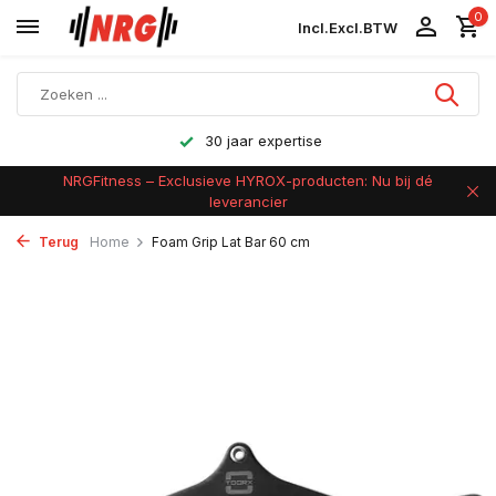
0
Incl.
Excl.
BTW
30 jaar expertise
NRGFitness – Exclusieve HYROX-producten: Nu bij dé
leverancier
Terug
Home
Foam Grip Lat Bar 60 cm