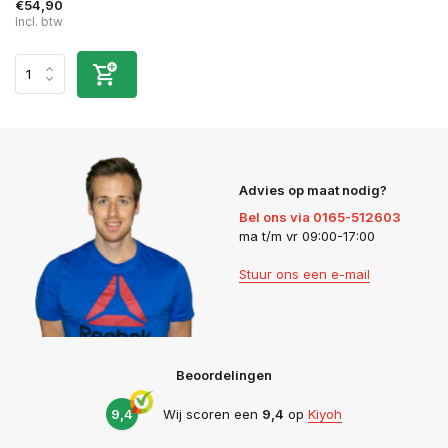
€54,90
Incl. btw
Advies op maat nodig?
Bel ons via 0165-512603
ma t/m vr 09:00-17:00
Stuur ons een e-mail
Beoordelingen
9,4
Wij scoren een
9,4
op
Kiyoh