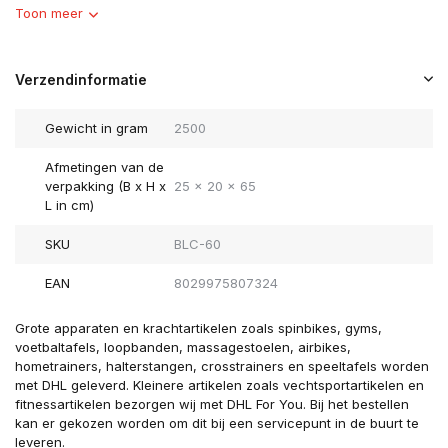
Toon meer
Verzendinformatie
Gewicht in gram
2500
Afmetingen van de
verpakking (B x H x
25 x 20 x 65
L in cm)
SKU
BLC-60
EAN
8029975807324
Grote apparaten en krachtartikelen zoals spinbikes, gyms,
voetbaltafels, loopbanden, massagestoelen, airbikes,
hometrainers, halterstangen, crosstrainers en speeltafels worden
met DHL geleverd. Kleinere artikelen zoals vechtsportartikelen en
fitnessartikelen bezorgen wij met DHL For You. Bij het bestellen
kan er gekozen worden om dit bij een servicepunt in de buurt te
leveren.