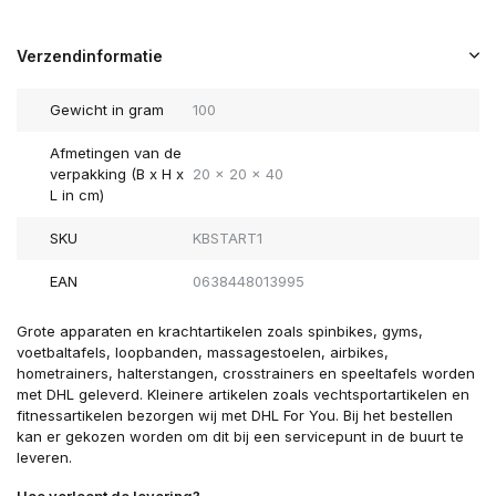
Verzendinformatie
Gewicht in gram
100
Afmetingen van de
verpakking (B x H x
20 x 20 x 40
L in cm)
SKU
KBSTART1
EAN
0638448013995
Grote apparaten en krachtartikelen zoals spinbikes, gyms,
voetbaltafels, loopbanden, massagestoelen, airbikes,
hometrainers, halterstangen, crosstrainers en speeltafels worden
met DHL geleverd. Kleinere artikelen zoals vechtsportartikelen en
fitnessartikelen bezorgen wij met DHL For You. Bij het bestellen
kan er gekozen worden om dit bij een servicepunt in de buurt te
leveren.