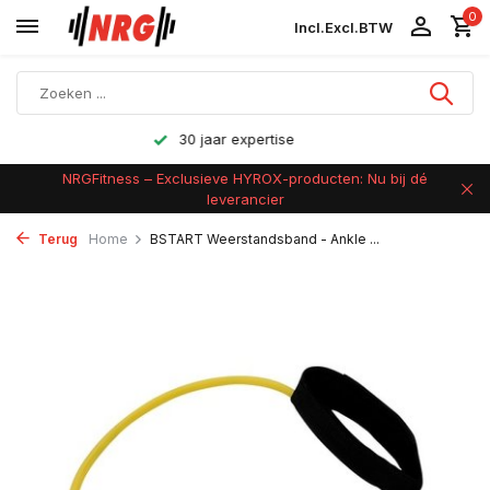
0
Incl.
Excl.
BTW
Achteraf betalen
NRGFitness – Exclusieve HYROX-producten: Nu bij dé
leverancier
Terug
Home
BSTART Weerstandsband - Ankle ...