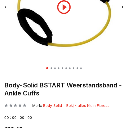
Body-Solid BSTART Weerstandsband -
Ankle Cuffs
Merk:
Body-Solid
Bekijk alles Klein Fitness
0
0
:
0
0
:
0
0
:
0
0