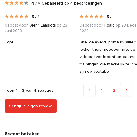
4
/
Gebaseerd op 4 beoordelingen
5
5
/
5
/
5
5
Gepost door:
Glenn Lanslots
op 23
Gepost door:
Roald
op 28 Dec
Juni 2023
2020
Top!
Snel geleverd, prima kwaliteit
lekker thuis meedoen met de 
videos over kracht en balans
trainingen die makkelijk te vi
zijn op youtube.
Toon
1
-
3
van
4
reacties
1
2
Schrijf je eigen review
Recent bekeken