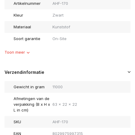
Artikelnummer
AHF-170
Kleur
Zwart
Materiaal
Kunststof
Soort garantie
On-Site
Toon meer
Verzendinformatie
Gewicht in gram
11000
Afmetingen van de
verpakking (B x H x
63 x 22 x 22
L in cm)
SKU
AHF-170
EAN
8029975997315