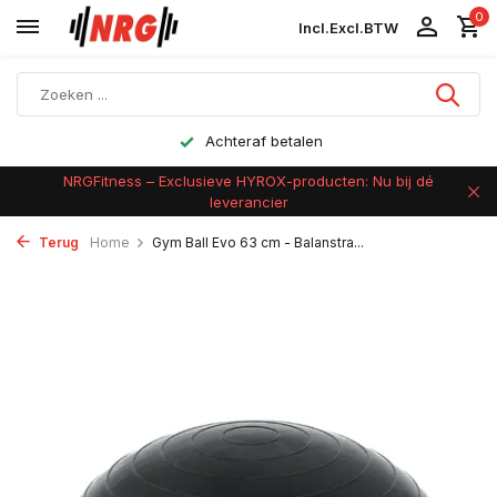
0
Incl.
Excl.
BTW
Achteraf betalen
NRGFitness – Exclusieve HYROX-producten: Nu bij dé
leverancier
Terug
Home
Gym Ball Evo 63 cm - Balanstra...