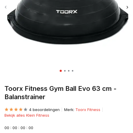
Toorx Fitness Gym Ball Evo 63 cm -
Balanstrainer
4 beoordelingen
Merk:
Toorx Fitness
Bekijk alles Klein Fitness
0
0
:
0
0
:
0
0
:
0
0