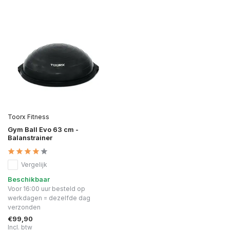
Toorx Fitness
Gym Ball Evo 63 cm -
Balanstrainer
Vergelijk
Beschikbaar
Voor 16:00 uur besteld op
werkdagen = dezelfde dag
verzonden
€99,90
Incl. btw