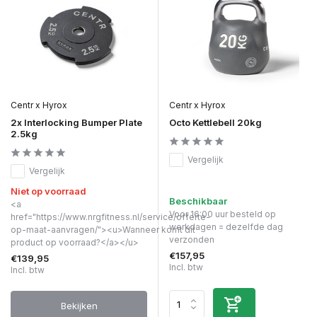
Centr x Hyrox
Centr x Hyrox
2x Interlocking Bumper Plate
Octo Kettlebell 20kg
2.5kg
Vergelijk
Vergelijk
Niet op voorraad
Beschikbaar
<a
Voor 16:00 uur besteld op
href="https://www.nrgfitness.nl/service/offerte-
werkdagen = dezelfde dag
op-maat-aanvragen/"><u>Wanneer komt dit
verzonden
product op voorraad?</a></u>
€157,95
€139,95
Incl. btw
Incl. btw
Bekijken