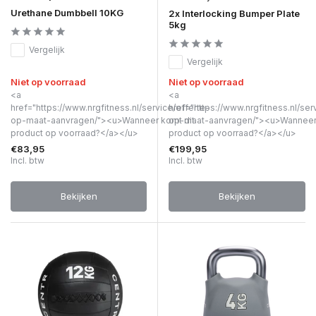
Urethane Dumbbell 10KG
2x Interlocking Bumper Plate
5kg
Vergelijk
Vergelijk
Niet op voorraad
Niet op voorraad
<a
<a
href="https://www.nrgfitness.nl/service/offerte-
href="https://www.nrgfitness.nl/ser
op-maat-aanvragen/"><u>Wanneer komt dit
op-maat-aanvragen/"><u>Wanneer 
product op voorraad?</a></u>
product op voorraad?</a></u>
€83,95
€199,95
Incl. btw
Incl. btw
Bekijken
Bekijken