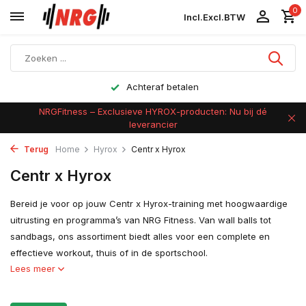
0
Incl.
Excl.
BTW
Achteraf betalen
NRGFitness – Exclusieve HYROX-producten: Nu bij dé
leverancier
Terug
Home
Hyrox
Centr x Hyrox
Centr x Hyrox
Bereid je voor op jouw Centr x Hyrox-training met hoogwaardige
uitrusting en programma’s van NRG Fitness. Van wall balls tot
sandbags, ons assortiment biedt alles voor een complete en
effectieve workout, thuis of in de sportschool.
Lees meer