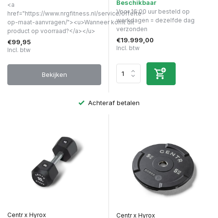
Beschikbaar
<a
Voor 16:00 uur besteld op
href="https://www.nrgfitness.nl/service/offerte-
werkdagen = dezelfde dag
op-maat-aanvragen/"><u>Wanneer komt dit
verzonden
product op voorraad?</a></u>
€19.999,00
€99,95
Incl. btw
Incl. btw
Bekijken
Achteraf betalen
Centr x Hyrox
Centr x Hyrox