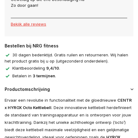
Zo door gaan!
Bekijk alle reviews
Bestellen bij NRG fitness
30 dagen bedenktijd. Gratis ruilen en retourneren. Wij halen
het product gratis bij u op (uitgezonderd onderdelen).
Klantbeoordeling
9,4/10
.
Betalen in
3 termijnen
.
Productomschrijving
Ervaar een revolutie in functionaliteit met de gloednieuwe
CENTR
x HYROX Octo Kettlebell
. Deze innovatieve kettlebell herdefinieert
de standaard van trainingsapparatuur en is ontworpen voor jouw
krachttraining. Dankzij het unieke achthoekige ontwerp (‘octo’)
biedt deze kettlebell maximale veelzijdigheid en een gelijkmatige
gewichtsverdeling, ideaal voor oefeningen zoals de
HYROX