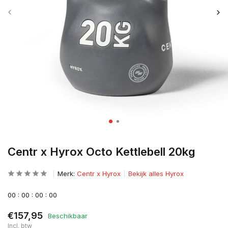
Centr x Hyrox Octo Kettlebell 20kg
Merk:
Centr x Hyrox
Bekijk alles Hyrox
0
0
:
0
0
:
0
0
:
0
0
€157,95
Beschikbaar
Incl. btw