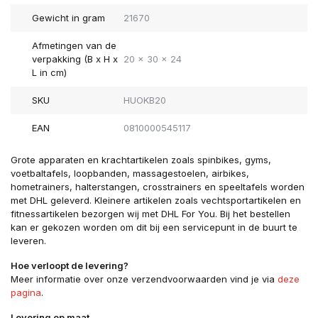
Gewicht in gram
21670
Afmetingen van de
verpakking (B x H x
20 x 30 x 24
L in cm)
SKU
HUOKB20
EAN
0810000545117
Grote apparaten en krachtartikelen zoals spinbikes, gyms,
voetbaltafels, loopbanden, massagestoelen, airbikes,
hometrainers, halterstangen, crosstrainers en speeltafels worden
met DHL geleverd. Kleinere artikelen zoals vechtsportartikelen en
fitnessartikelen bezorgen wij met DHL For You. Bij het bestellen
kan er gekozen worden om dit bij een servicepunt in de buurt te
leveren.
Hoe verloopt de levering?
Meer informatie over onze verzendvoorwaarden vind je via
deze
pagina
.
Levering op maat