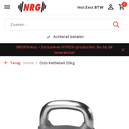
0
Incl.
Excl.
BTW
Achteraf betalen
NRGFitness – Exclusieve HYROX-producten: Nu bij dé
leverancier
Terug
Home
Octo Kettlebell 20kg