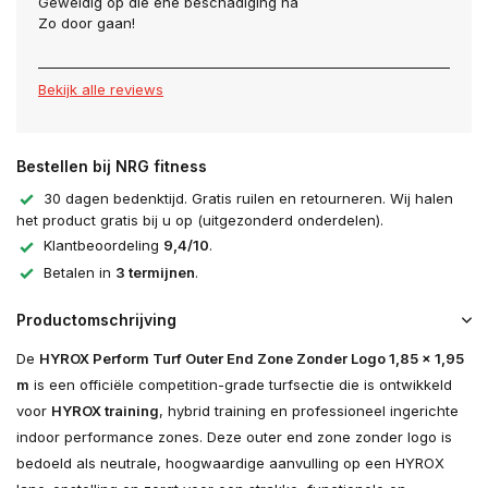
Geweldig op die ene beschadiging na
Zo door gaan!
Bekijk alle reviews
Bestellen bij NRG fitness
30 dagen bedenktijd. Gratis ruilen en retourneren. Wij halen
het product gratis bij u op (uitgezonderd onderdelen).
Klantbeoordeling
9,4/10
.
Betalen in
3 termijnen
.
Productomschrijving
De
HYROX Perform Turf Outer End Zone Zonder Logo 1,85 x 1,95
m
is een officiële competition-grade turfsectie die is ontwikkeld
voor
HYROX training
, hybrid training en professioneel ingerichte
indoor performance zones. Deze outer end zone zonder logo is
bedoeld als neutrale, hoogwaardige aanvulling op een HYROX