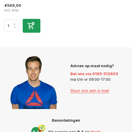
€549,00
Incl. btw
Advies op maat nodig?
Bel ons via 0165-512603
ma t/m vr 09:00-17:00
Stuur ons een e-mail
Beoordelingen
9,4
Wij scoren een
9,4
op
Kiyoh