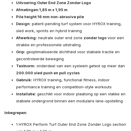
Uitvoering:
Outer End Zone Zonder Logo
Afmetingen:
1,85 m x 1,95 m
Pile height:
16 mm non-abrasive pile
Design:
patent-pending turf system voor HYROX training,
sled work, sprints en hybrid training
Afwerking:
neutrale outer end zone
zonder logo
voor een
strakke en professionele uitstraling
Grip:
geoptimaliseerde dichtheid voor stabiele tractie en
gecontroleerde beweging
Testnorm:
onderdeel van een systeem getest op meer dan
200.000 sled push en pull cycles
Gebruik:
HYROX training, functional fitness, indoor
performance training en competition-style workouts
Installatie:
geschikt voor indoor plaatsing op een vlakke en
stabiele ondergrond binnen een modulaire lane-opstelling
Inbegrepen:
1 HYROX Perform Turf Outer End Zone Zonder Logo section