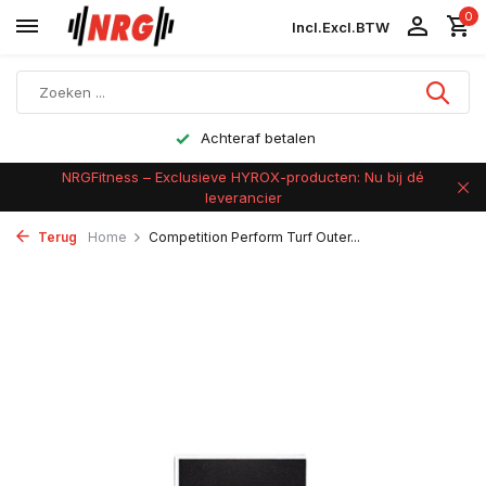
0
Incl.
Excl.
BTW
Achteraf betalen
NRGFitness – Exclusieve HYROX-producten: Nu bij dé
leverancier
Terug
Home
Competition Perform Turf Outer...