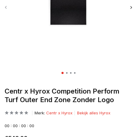
Centr x Hyrox Competition Perform
Turf Outer End Zone Zonder Logo
Merk:
Centr x Hyrox
Bekijk alles Hyrox
0
0
:
0
0
:
0
0
:
0
0