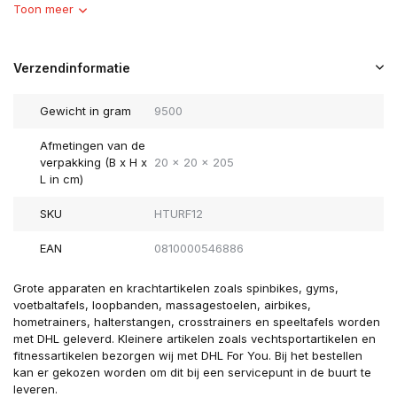
Toon meer
Verzendinformatie
Gewicht in gram
9500
Afmetingen van de
verpakking (B x H x
20 x 20 x 205
L in cm)
SKU
HTURF12
EAN
0810000546886
Grote apparaten en krachtartikelen zoals spinbikes, gyms,
voetbaltafels, loopbanden, massagestoelen, airbikes,
hometrainers, halterstangen, crosstrainers en speeltafels worden
met DHL geleverd. Kleinere artikelen zoals vechtsportartikelen en
fitnessartikelen bezorgen wij met DHL For You. Bij het bestellen
kan er gekozen worden om dit bij een servicepunt in de buurt te
leveren.