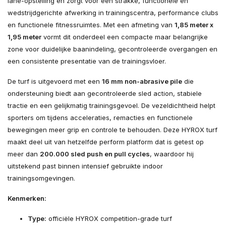
lane-opstelling en zorgt voor een strakke, functionele en
wedstrijdgerichte afwerking in trainingscentra, performance clubs
en functionele fitnessruimtes. Met een afmeting van
1,85 meter x
1,95 meter
vormt dit onderdeel een compacte maar belangrijke
zone voor duidelijke baanindeling, gecontroleerde overgangen en
een consistente presentatie van de trainingsvloer.
De turf is uitgevoerd met een
16 mm non-abrasive pile
die
ondersteuning biedt aan gecontroleerde sled action, stabiele
tractie en een gelijkmatig trainingsgevoel. De vezeldichtheid helpt
sporters om tijdens acceleraties, remacties en functionele
bewegingen meer grip en controle te behouden. Deze HYROX turf
maakt deel uit van hetzelfde perform platform dat is getest op
meer dan
200.000 sled push en pull cycles
, waardoor hij
uitstekend past binnen intensief gebruikte indoor
trainingsomgevingen.
Kenmerken:
Type:
officiële HYROX competition-grade turf