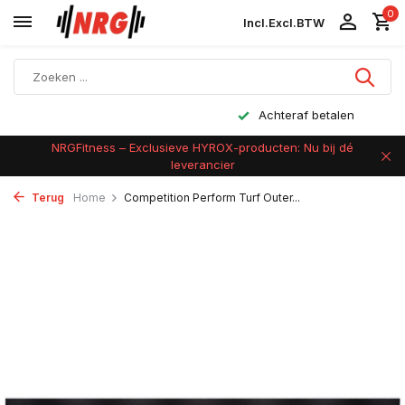
0
Incl.
Excl.
BTW
Achteraf betalen
NRGFitness – Exclusieve HYROX-producten: Nu bij dé
leverancier
Terug
Home
Competition Perform Turf Outer...