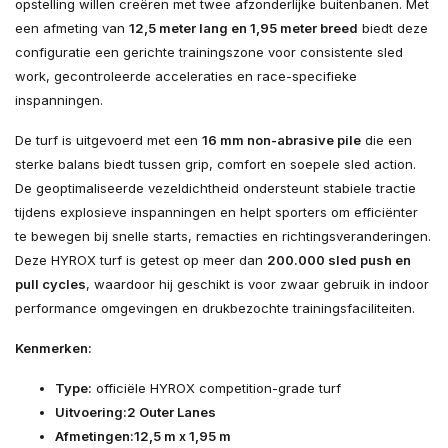
opstelling willen creëren met twee afzonderlijke buitenbanen. Met
een afmeting van
12,5 meter lang en 1,95 meter breed
biedt deze
configuratie een gerichte trainingszone voor consistente sled
work, gecontroleerde acceleraties en race-specifieke
inspanningen.
De turf is uitgevoerd met een
16 mm non-abrasive pile
die een
sterke balans biedt tussen grip, comfort en soepele sled action.
De geoptimaliseerde vezeldichtheid ondersteunt stabiele tractie
tijdens explosieve inspanningen en helpt sporters om efficiënter
te bewegen bij snelle starts, remacties en richtingsveranderingen.
Deze HYROX turf is getest op meer dan
200.000 sled push en
pull cycles
, waardoor hij geschikt is voor zwaar gebruik in indoor
performance omgevingen en drukbezochte trainingsfaciliteiten.
Kenmerken:
Type:
officiële HYROX competition-grade turf
Uitvoering:
2 Outer Lanes
Afmetingen:
12,5 m x 1,95 m