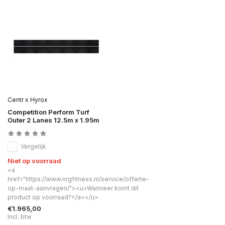
Centr x Hyrox
Competition Perform Turf
Outer 2 Lanes 12.5m x 1.95m
Vergelijk
Niet op voorraad
<a
href="https://www.nrgfitness.nl/service/offerte-
op-maat-aanvragen/"><u>Wanneer komt dit
product op voorraad?</a></u>
€1.965,00
Incl. btw