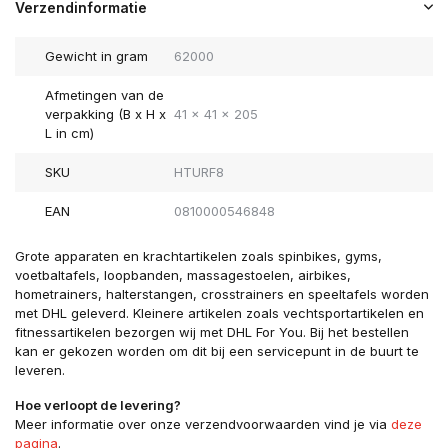
Verzendinformatie
Gewicht in gram
62000
Afmetingen van de
verpakking (B x H x
41 x 41 x 205
L in cm)
SKU
HTURF8
EAN
0810000546848
Grote apparaten en krachtartikelen zoals spinbikes, gyms,
voetbaltafels, loopbanden, massagestoelen, airbikes,
hometrainers, halterstangen, crosstrainers en speeltafels worden
met DHL geleverd. Kleinere artikelen zoals vechtsportartikelen en
fitnessartikelen bezorgen wij met DHL For You. Bij het bestellen
kan er gekozen worden om dit bij een servicepunt in de buurt te
leveren.
Hoe verloopt de levering?
Meer informatie over onze verzendvoorwaarden vind je via
deze
pagina
.