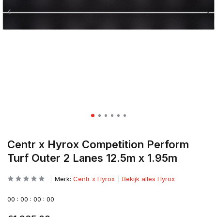
Centr x Hyrox Competition Perform
Turf Outer 2 Lanes 12.5m x 1.95m
Merk:
Centr x Hyrox
Bekijk alles Hyrox
0
0
:
0
0
:
0
0
:
0
0