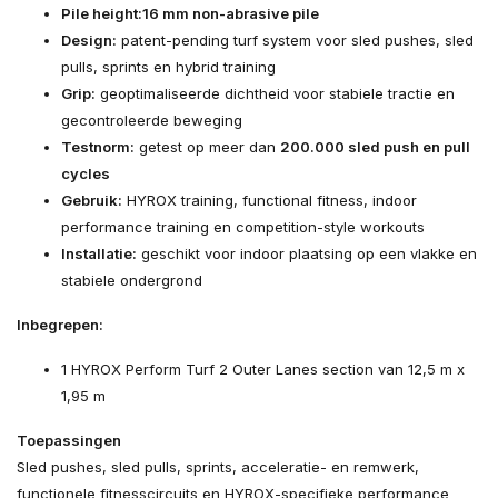
Pile height:
16 mm non-abrasive pile
Design:
patent-pending turf system voor sled pushes, sled
pulls, sprints en hybrid training
Grip:
geoptimaliseerde dichtheid voor stabiele tractie en
gecontroleerde beweging
Testnorm:
getest op meer dan
200.000 sled push en pull
cycles
Gebruik:
HYROX training, functional fitness, indoor
performance training en competition-style workouts
Installatie:
geschikt voor indoor plaatsing op een vlakke en
stabiele ondergrond
Inbegrepen:
1 HYROX Perform Turf 2 Outer Lanes section van 12,5 m x
1,95 m
Toepassingen
Sled pushes, sled pulls, sprints, acceleratie- en remwerk,
functionele fitnesscircuits en HYROX-specifieke performance