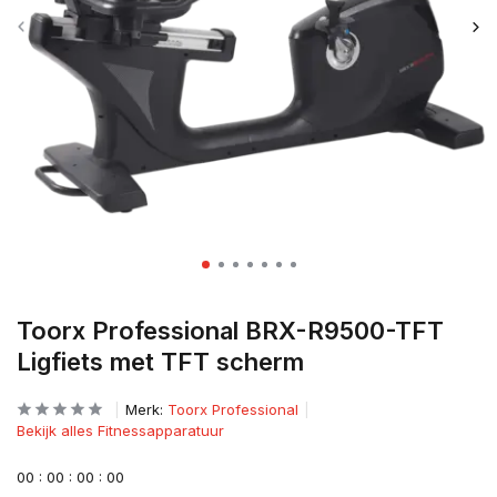
Toorx Professional BRX-R9500-TFT
Ligfiets met TFT scherm
Merk:
Toorx Professional
Bekijk alles Fitnessapparatuur
0
0
:
0
0
:
0
0
:
0
0