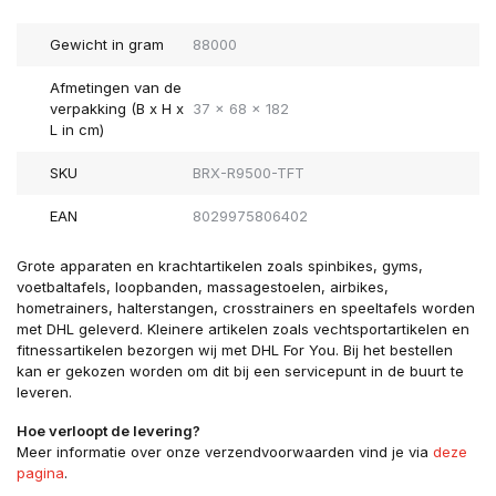
Gewicht in gram
88000
Afmetingen van de
verpakking (B x H x
37 x 68 x 182
L in cm)
SKU
BRX-R9500-TFT
EAN
8029975806402
Grote apparaten en krachtartikelen zoals spinbikes, gyms,
voetbaltafels, loopbanden, massagestoelen, airbikes,
hometrainers, halterstangen, crosstrainers en speeltafels worden
met DHL geleverd. Kleinere artikelen zoals vechtsportartikelen en
fitnessartikelen bezorgen wij met DHL For You. Bij het bestellen
kan er gekozen worden om dit bij een servicepunt in de buurt te
leveren.
Hoe verloopt de levering?
Meer informatie over onze verzendvoorwaarden vind je via
deze
pagina
.