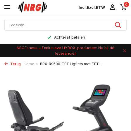
0
Incl.
Excl.
BTW
Achteraf betalen
NRGFitness – Exclusieve HYROX-producten: Nu bij dé
leverancier
Terug
Home
BRX-R9500-TFT Ligfiets met TFT...