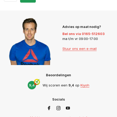
Advies op maat nodig?
Bel ons via 0165-512603
ma t/m vr 09:00-17:00
Stuur ons een e-mail
Beoordelingen
9,4
Wij scoren een
9,4
op
Kiyoh
Socials