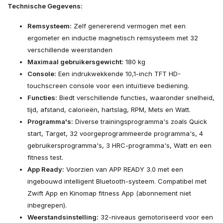
Technische Gegevens:
Remsysteem:
Zelf genererend vermogen met een
ergometer en inductie magnetisch remsysteem met 32
verschillende weerstanden
Maximaal gebruikersgewicht:
180 kg
Console:
Een indrukwekkende 10,1-inch TFT HD-
touchscreen console voor een intuïtieve bediening.
Functies:
Biedt verschillende functies, waaronder snelheid,
tijd, afstand, calorieën, hartslag, RPM, Mets en Watt.
Programma's:
Diverse trainingsprogramma's zoals Quick
start, Target, 32 voorgeprogrammeerde programma's, 4
gebruikersprogramma's, 3 HRC-programma's, Watt en een
fitness test.
App Ready:
Voorzien van APP READY 3.0 met een
ingebouwd intelligent Bluetooth-systeem. Compatibel met
Zwift App en Kinomap fitness App (abonnement niet
inbegrepen).
Weerstandsinstelling:
32-niveaus gemotoriseerd voor een