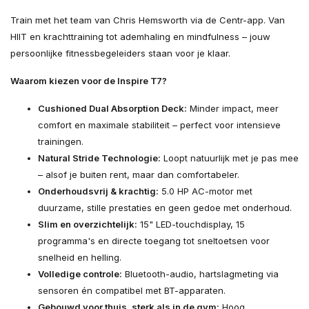
Train met het team van Chris Hemsworth via de Centr-app. Van
HIIT en krachttraining tot ademhaling en mindfulness – jouw
persoonlijke fitnessbegeleiders staan voor je klaar.
Waarom kiezen voor de Inspire T7?
Cushioned Dual Absorption Deck:
Minder impact, meer
comfort en maximale stabiliteit – perfect voor intensieve
trainingen.
Natural Stride Technologie:
Loopt natuurlijk met je pas mee
– alsof je buiten rent, maar dan comfortabeler.
Onderhoudsvrij & krachtig:
5.0 HP AC-motor met
duurzame, stille prestaties en geen gedoe met onderhoud.
Slim en overzichtelijk:
15" LED-touchdisplay, 15
programma's en directe toegang tot sneltoetsen voor
snelheid en helling.
Volledige controle:
Bluetooth-audio, hartslagmeting via
sensoren én compatibel met BT-apparaten.
Gebouwd voor thuis, sterk als in de gym:
Hoog