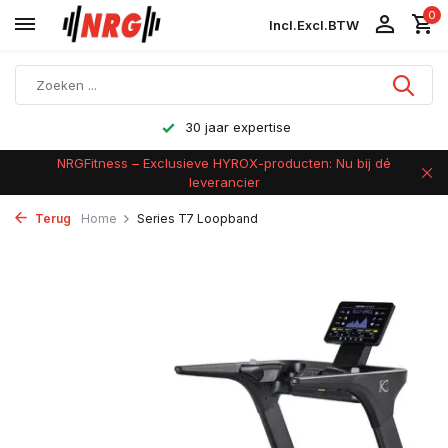
0
Incl.
Excl.
BTW
30 jaar expertise
NRGFitness – Exclusieve HYROX-producten: Nu bij dé
leverancier
Terug
Home
Series T7 Loopband