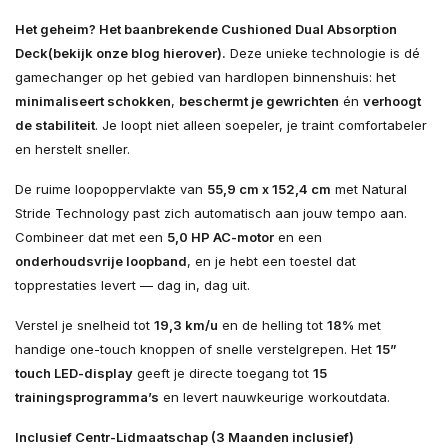
Het geheim? Het baanbrekende Cushioned Dual Absorption
Deck(bekijk onze blog hierover).
Deze unieke technologie is dé
gamechanger op het gebied van hardlopen binnenshuis: het
minimaliseert schokken
,
beschermt je gewrichten
én
verhoogt
de stabiliteit
. Je loopt niet alleen soepeler, je traint comfortabeler
en herstelt sneller.
De ruime loopoppervlakte van
55,9 cm x 152,4 cm
met Natural
Stride Technology past zich automatisch aan jouw tempo aan.
Combineer dat met een
5,0 HP AC-motor
en een
onderhoudsvrije loopband
, en je hebt een toestel dat
topprestaties levert — dag in, dag uit.
Verstel je snelheid tot
19,3 km/u
en de helling tot
18%
met
handige one-touch knoppen of snelle verstelgrepen. Het
15”
touch LED-display
geeft je directe toegang tot
15
trainingsprogramma’s
en levert nauwkeurige workoutdata.
Inclusief Centr-Lidmaatschap (3 Maanden inclusief)