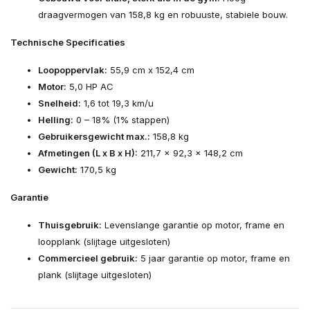
draagvermogen van 158,8 kg en robuuste, stabiele bouw.
Technische Specificaties
Loopoppervlak:
55,9 cm x 152,4 cm
Motor:
5,0 HP AC
Snelheid:
1,6 tot 19,3 km/u
Helling:
0 – 18% (1% stappen)
Gebruikersgewicht max.:
158,8 kg
Afmetingen (L x B x H):
211,7 x 92,3 x 148,2 cm
Gewicht:
170,5 kg
Garantie
Thuisgebruik:
Levenslange garantie op motor, frame en
loopplank (slijtage uitgesloten)
Commercieel gebruik:
5 jaar garantie op motor, frame en
plank (slijtage uitgesloten)