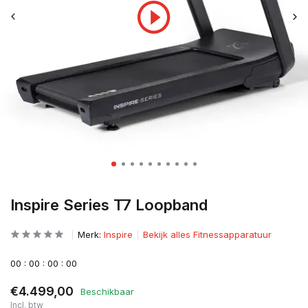
Inspire Series T7 Loopband
Merk:
Inspire
Bekijk alles Fitnessapparatuur
0
0
:
0
0
:
0
0
:
0
0
€4.499,00
Beschikbaar
Incl. btw