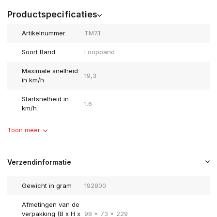
Productspecificaties
Artikelnummer
TM7.1
Soort Band
Loopband
Maximale snelheid
19,3
in km/h
Startsnelheid in
1.6
km/h
Toon meer
Verzendinformatie
Gewicht in gram
192800
Afmetingen van de
verpakking (B x H x
98 x 73 x 229