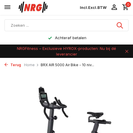
0
Incl.
Excl.
BTW
Achteraf betalen
NRGFitness – Exclusieve HYROX-producten: Nu bij dé
leverancier
Terug
Home
BRX AIR 5000 Air Bike - 10 niv...