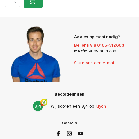
Advies op maat nodig?
Bel ons via 0165-512603
ma t/m vr 09:00-17:00
Stuur ons een e-mail
Beoordelingen
9,4
Wij scoren een
9,4
op
Kiyoh
Socials