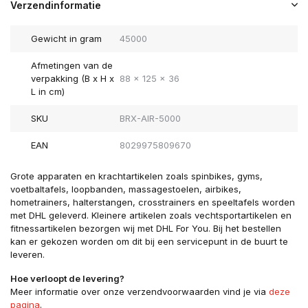
Verzendinformatie
Gewicht in gram
45000
Afmetingen van de
verpakking (B x H x
88 x 125 x 36
L in cm)
SKU
BRX-AIR-5000
EAN
8029975809670
Grote apparaten en krachtartikelen zoals spinbikes, gyms,
voetbaltafels, loopbanden, massagestoelen, airbikes,
hometrainers, halterstangen, crosstrainers en speeltafels worden
met DHL geleverd. Kleinere artikelen zoals vechtsportartikelen en
fitnessartikelen bezorgen wij met DHL For You. Bij het bestellen
kan er gekozen worden om dit bij een servicepunt in de buurt te
leveren.
Hoe verloopt de levering?
Meer informatie over onze verzendvoorwaarden vind je via
deze
pagina
.