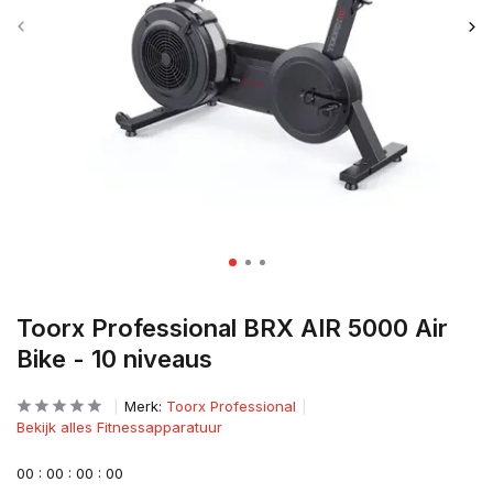
Toorx Professional BRX AIR 5000 Air
Bike - 10 niveaus
Merk:
Toorx Professional
Bekijk alles Fitnessapparatuur
0
0
:
0
0
:
0
0
:
0
0