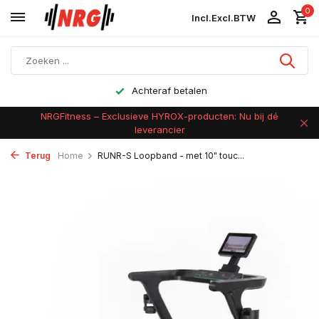
0
Incl.
Excl.
BTW
Achteraf betalen
NRGFitness – Exclusieve HYROX-producten: Nu bij dé
leverancier
Terug
Home
RUNR-S Loopband - met 10" touc...