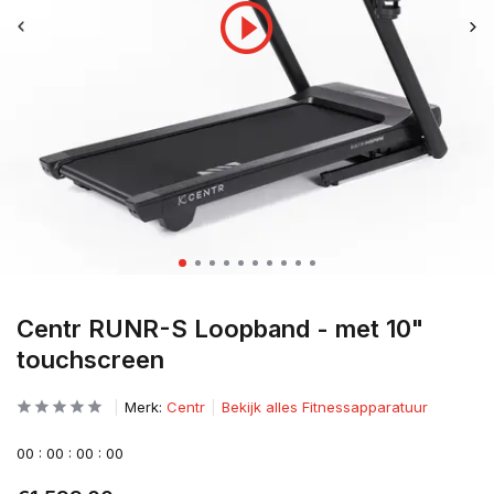
Centr RUNR-S Loopband - met 10"
touchscreen
Merk:
Centr
Bekijk alles Fitnessapparatuur
0
0
:
0
0
:
0
0
:
0
0