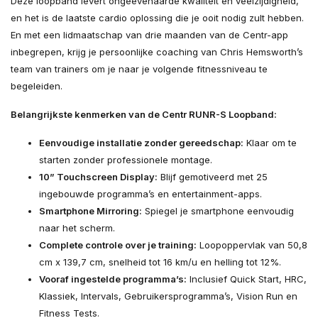
Deze loopband levert ongeëvenaarde kwaliteit en veelzijdigheid,
en het is de laatste cardio oplossing die je ooit nodig zult hebben.
En met een lidmaatschap van drie maanden van de Centr-app
inbegrepen, krijg je persoonlijke coaching van Chris Hemsworth’s
team van trainers om je naar je volgende fitnessniveau te
begeleiden.
Belangrijkste kenmerken van de Centr RUNR-S Loopband:
Eenvoudige installatie zonder gereedschap:
Klaar om te
starten zonder professionele montage.
10” Touchscreen Display:
Blijf gemotiveerd met 25
ingebouwde programma’s en entertainment-apps.
Smartphone Mirroring:
Spiegel je smartphone eenvoudig
naar het scherm.
Complete controle over je training:
Loopoppervlak van 50,8
cm x 139,7 cm, snelheid tot 16 km/u en helling tot 12%.
Vooraf ingestelde programma’s:
Inclusief Quick Start, HRC,
Klassiek, Intervals, Gebruikersprogramma’s, Vision Run en
Fitness Tests.