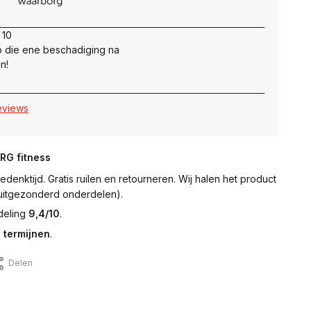
 10
 die ene beschadiging na
n!
reviews
NRG fitness
denktijd. Gratis ruilen en retourneren. Wij halen het product
 (uitgezonderd onderdelen).
deling
9,4/10
.
 termijnen
.
Delen