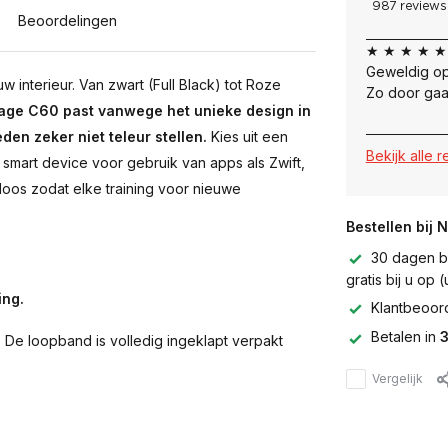
Beoordelingen
★ ★ ★ ★ ★
Geweldig op
 interieur. Van zwart (Full Black) tot Roze
Zo door gaa
rage C60 past vanwege het unieke design in
den zeker niet teleur stellen.
Kies uit een
Bekijk alle 
smart device voor gebruik van apps als Zwift,
loos zodat elke training voor nieuwe
Bestellen bij 
30 dagen be
gratis bij u op
ing.
Klantbeoor
Betalen in
3
n. De loopband is volledig ingeklapt verpakt
Vergelijk