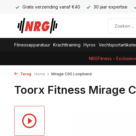
Gratis verzending vanaf €40
30 jaar expertise
Fitnessapparatuur
Krachttraining
Hyrox
Vechtsportartikele
NRGFitness – Exclusiev
Terug
Home
Mirage C60 Loopband
Toorx Fitness Mirage