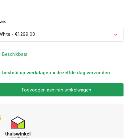
ze:
White - €1.299,00
Beschikbaar
Uitverkocht
r besteld op werkdagen = dezelfde dag verzonden
Toevoegen aan mijn winkelwagen