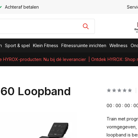
Achteraf betalen
Servi
n
Sport & spel
Klein Fitness
Fitnessruimte inrichten
Wellness
Ond
e HYROX-producten: Nu bij dé leverancier
| Ontdek HYROX: Shop nu
 C60 Loopband
0
0
:
0
0
:
0
0
:
0
Train met prog
vormgegeven, v
loopband is bes