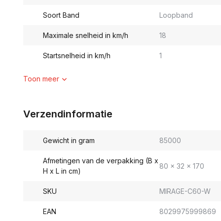
Soort Band
Loopband
Maximale snelheid in km/h
18
Startsnelheid in km/h
1
Toon meer
Verzendinformatie
Gewicht in gram
85000
Afmetingen van de verpakking (B x
80 x 32 x 170
H x L in cm)
SKU
MIRAGE-C60-W
EAN
8029975999869