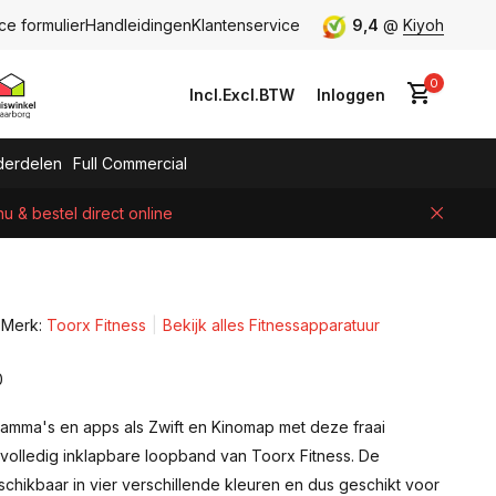
ce formulier
Handleidingen
Klantenservice
9,4
@
Kiyoh
0
Incl.
Excl.
BTW
Inloggen
erdelen
Full Commercial
 & bestel direct online
Account aanmaken
Merk:
Toorx Fitness
Bekijk alles Fitnessapparatuur
0
ramma's en apps als Zwift en Kinomap met deze fraai
olledig inklapbare loopband van Toorx Fitness. De
chikbaar in vier verschillende kleuren en dus geschikt voor