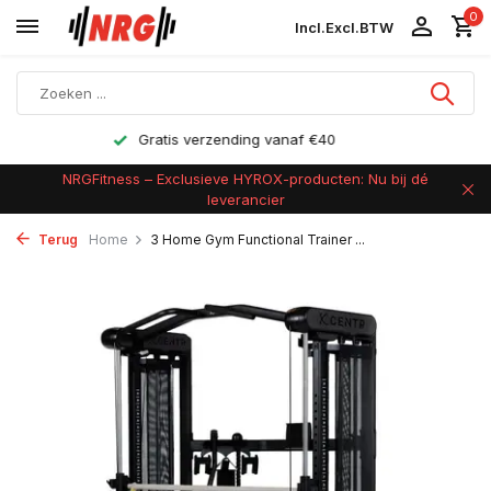
0
Incl.
Excl.
BTW
30 jaar expertise
NRGFitness – Exclusieve HYROX-producten: Nu bij dé
leverancier
Terug
Home
3 Home Gym Functional Trainer ...