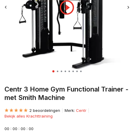
Centr 3 Home Gym Functional Trainer -
met Smith Machine
2 beoordelingen
Merk:
Centr
Bekijk alles Krachttraining
0
0
:
0
0
:
0
0
:
0
0