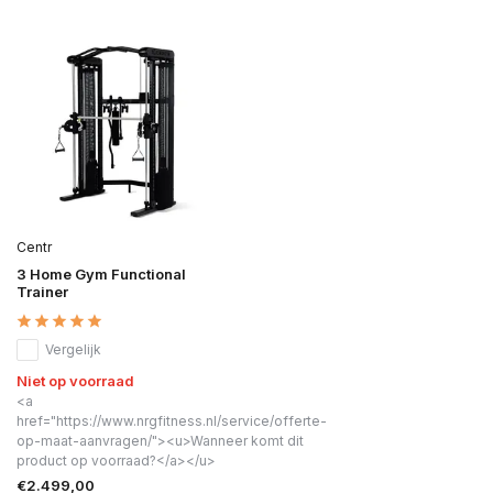
Centr
3 Home Gym Functional
Trainer
Vergelijk
Niet op voorraad
<a
href="https://www.nrgfitness.nl/service/offerte-
op-maat-aanvragen/"><u>Wanneer komt dit
product op voorraad?</a></u>
€2.499,00