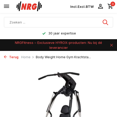
0
Incl.
Excl.
BTW
30 jaar expertise
NRGFitness – Exclusieve HYROX-producten: Nu bij dé
leverancier
Terug
Home
Body Weight Home Gym Krachtsta...