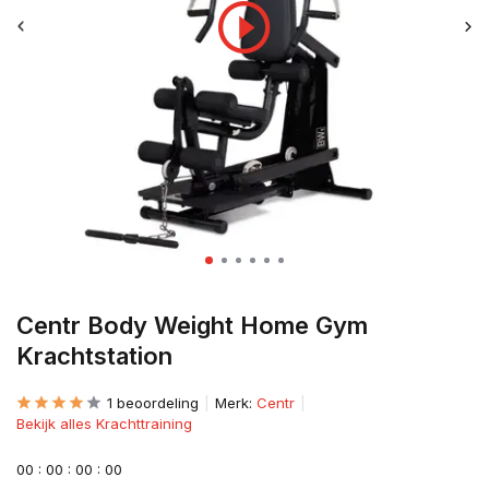
Centr Body Weight Home Gym
Krachtstation
1 beoordeling
Merk:
Centr
Bekijk alles Krachttraining
0
0
:
0
0
:
0
0
:
0
0