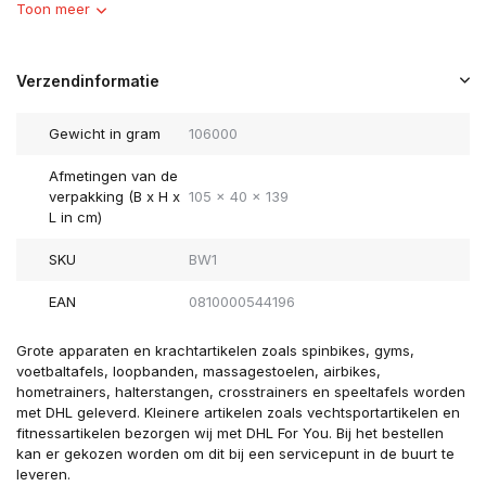
Toon meer
Verzendinformatie
Gewicht in gram
106000
Afmetingen van de
verpakking (B x H x
105 x 40 x 139
L in cm)
SKU
BW1
EAN
0810000544196
Grote apparaten en krachtartikelen zoals spinbikes, gyms,
voetbaltafels, loopbanden, massagestoelen, airbikes,
hometrainers, halterstangen, crosstrainers en speeltafels worden
met DHL geleverd. Kleinere artikelen zoals vechtsportartikelen en
fitnessartikelen bezorgen wij met DHL For You. Bij het bestellen
kan er gekozen worden om dit bij een servicepunt in de buurt te
leveren.