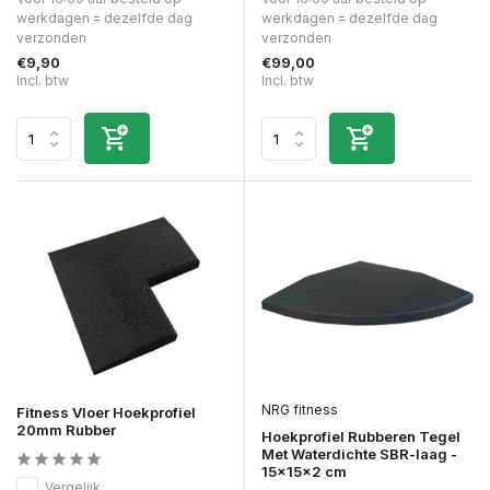
werkdagen = dezelfde dag
werkdagen = dezelfde dag
verzonden
verzonden
€9,90
€99,00
Incl. btw
Incl. btw
NRG fitness
Fitness Vloer Hoekprofiel
20mm Rubber
Hoekprofiel Rubberen Tegel
Met Waterdichte SBR-laag -
15x15x2 cm
Vergelijk