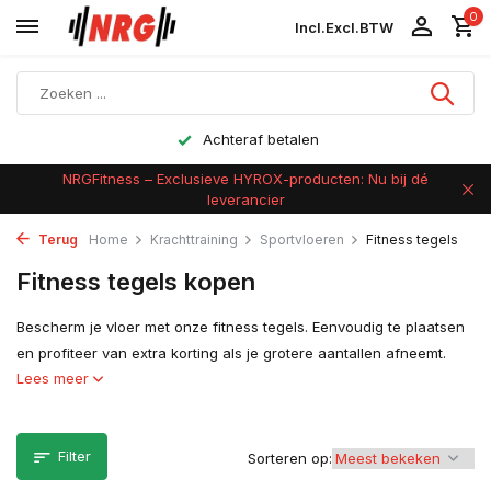
0
Incl.
Excl.
BTW
Achteraf betalen
NRGFitness – Exclusieve HYROX-producten: Nu bij dé
leverancier
Terug
Home
Krachttraining
Sportvloeren
Fitness tegels
Fitness tegels kopen
Bescherm je vloer met onze fitness tegels. Eenvoudig te plaatsen
en profiteer van extra korting als je grotere aantallen afneemt.
Lees meer
Filter
Sorteren op: