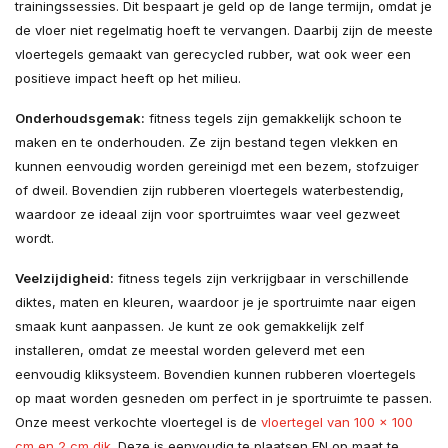
trainingssessies. Dit bespaart je geld op de lange termijn, omdat je
de vloer niet regelmatig hoeft te vervangen. Daarbij zijn de meeste
vloertegels gemaakt van gerecycled rubber, wat ook weer een
positieve impact heeft op het milieu.
Onderhoudsgemak:
fitness tegels zijn gemakkelijk schoon te
maken en te onderhouden. Ze zijn bestand tegen vlekken en
kunnen eenvoudig worden gereinigd met een bezem, stofzuiger
of dweil. Bovendien zijn rubberen vloertegels waterbestendig,
waardoor ze ideaal zijn voor sportruimtes waar veel gezweet
wordt.
Veelzijdigheid:
fitness tegels zijn verkrijgbaar in verschillende
diktes, maten en kleuren, waardoor je je sportruimte naar eigen
smaak kunt aanpassen. Je kunt ze ook gemakkelijk zelf
installeren, omdat ze meestal worden geleverd met een
eenvoudig kliksysteem. Bovendien kunnen rubberen vloertegels
op maat worden gesneden om perfect in je sportruimte te passen.
Onze meest verkochte vloertegel is de
vloertegel van 100 x 100
cm en 2 cm dik
. Deze is eenvoudig te plaatsen EN op maat te