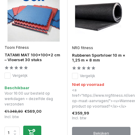
Toorx Fitness
NRG fitness
TATAMI MAT 100x100x2 cm
Rubberen Sportvloer 10 m ×
– Vloerset 30 stuks
1,25 m × 8 mm
Vergelijk
Vergelijk
Niet op voorraad
Beschikbaar
<a
Voor 16:00 uur besteld op
href="https://www.nrgfitness.nl/ser
werkdagen = dezelfde dag
op-maat-aanvragen/"><u>Wanneer 
verzonden
product op voorraad?</a></u>
€1.348,80
€569,00
€359,99
Incl. btw
Incl. btw
Bekijken