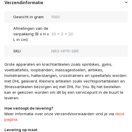
Verzendinformatie
Gewicht in gram
1000
Afmetingen van de
verpakking (B x H x
20 x 2 x 20
L in cm)
SKU
NRG-HP15-SBR
Grote apparaten en krachtartikelen zoals spinbikes, gyms,
voetbaltafels, loopbanden, massagestoelen, airbikes,
hometrainers, halterstangen, crosstrainers en speeltafels worden
met DHL geleverd. Kleinere artikelen zoals vechtsportartikelen en
fitnessartikelen bezorgen wij met DHL For You. Bij het bestellen
kan er gekozen worden om dit bij een servicepunt in de buurt te
leveren.
Hoe verloopt de levering?
Meer informatie over onze verzendvoorwaarden vind je via
deze
pagina
.
Levering op maat