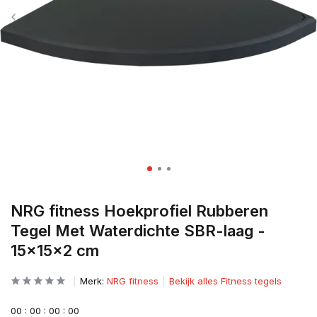
NRG fitness Hoekprofiel Rubberen
Tegel Met Waterdichte SBR-laag -
15x15x2 cm
Merk:
NRG fitness
Bekijk alles Fitness tegels
0
0
:
0
0
:
0
0
:
0
0