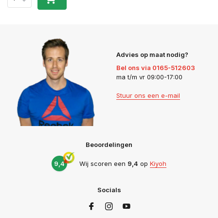
Advies op maat nodig?
Bel ons via 0165-512603
ma t/m vr 09:00-17:00
Stuur ons een e-mail
Beoordelingen
9,4
Wij scoren een
9,4
op
Kiyoh
Socials