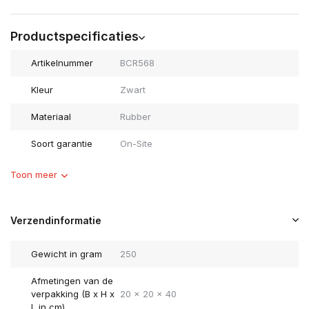
Productspecificaties
Artikelnummer
BCR568
Kleur
Zwart
Materiaal
Rubber
Soort garantie
On-Site
Toon meer
Verzendinformatie
Gewicht in gram
250
Afmetingen van de
verpakking (B x H x
20 x 20 x 40
L in cm)