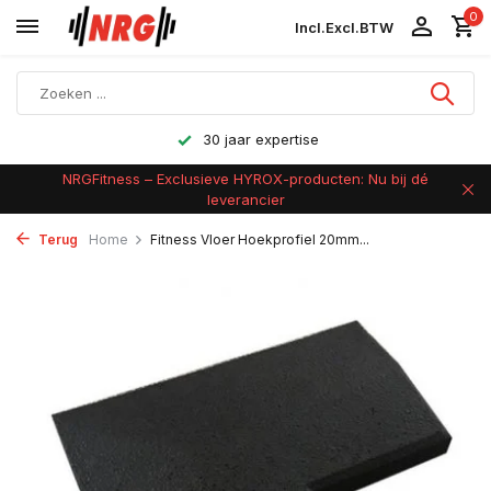
0
Incl.
Excl.
BTW
30 jaar expertise
NRGFitness – Exclusieve HYROX-producten: Nu bij dé
leverancier
Terug
Home
Fitness Vloer Hoekprofiel 20mm...