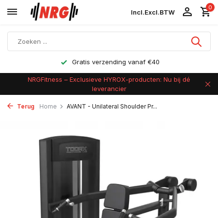
0
Incl.
Excl.
BTW
Gratis verzending vanaf €40
NRGFitness – Exclusieve HYROX-producten: Nu bij dé
leverancier
Terug
Home
AVANT - Unilateral Shoulder Pr...