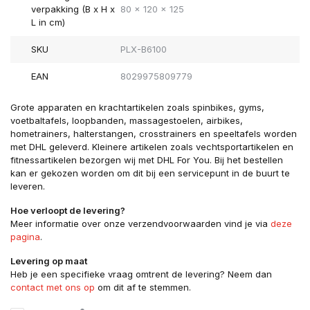
verpakking (B x H x
80 x 120 x 125
L in cm)
SKU
PLX-B6100
EAN
8029975809779
Grote apparaten en krachtartikelen zoals spinbikes, gyms,
voetbaltafels, loopbanden, massagestoelen, airbikes,
hometrainers, halterstangen, crosstrainers en speeltafels worden
met DHL geleverd. Kleinere artikelen zoals vechtsportartikelen en
fitnessartikelen bezorgen wij met DHL For You. Bij het bestellen
kan er gekozen worden om dit bij een servicepunt in de buurt te
leveren.
Hoe verloopt de levering?
Meer informatie over onze verzendvoorwaarden vind je via
deze
pagina
.
Levering op maat
Heb je een specifieke vraag omtrent de levering? Neem dan
contact met ons op
om dit af te stemmen.