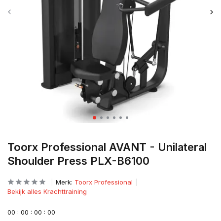
Toorx Professional AVANT - Unilateral
Shoulder Press PLX-B6100
Merk:
Toorx Professional
Bekijk alles Krachttraining
0
0
:
0
0
:
0
0
:
0
0