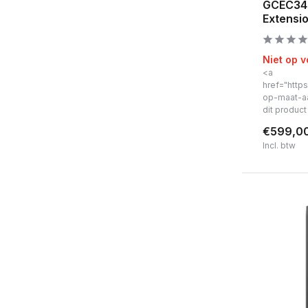
GCEC340
Extensio
Niet op 
<a
href="https
op-maat-a
dit produc
€599,0
Incl. btw