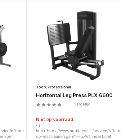
Toorx Professional
Horizontal Leg Press PLX 6600
Vergelijk
Niet op voorraad
<a
ervice/offerte-
href="https://www.nrgfitness.nl/service/offerte-
er komt
op-maat-aanvragen/"><u>Wanneer komt