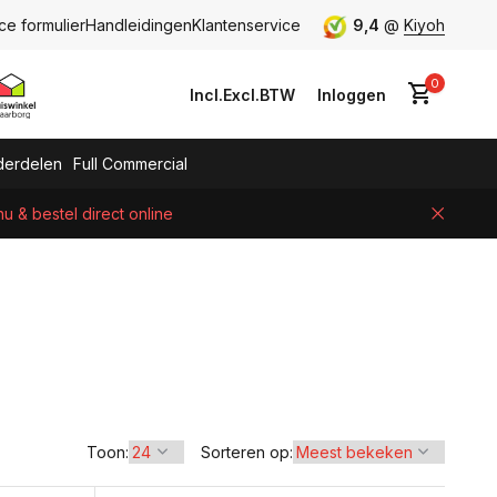
ce formulier
Handleidingen
Klantenservice
9,4
@
Kiyoh
0
Incl.
Excl.
BTW
Inloggen
erdelen
Full Commercial
 & bestel direct online
Account aanmaken
Toon:
Sorteren op: