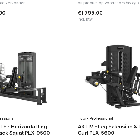
dag verzonden
dit product op voorraad?</a></u>
00
€1.795,00
Incl. btw
essional
Toorx Professional
E - Horizontal Leg
AKTIV - Leg Extension & 
ack Squat PLX-9500
Curl PLX-5600