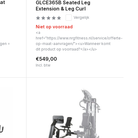
at
GLCE365B Seated Leg
Extension & Leg Curl
Vergelijk
Niet op voorraad
<a
href="https://www.nrgfitness.nl/service/offerte-
agen =
op-maat-aanvragen/"><u>Wanneer komt
dit product op voorraad?</a></u>
€549,00
Incl. btw