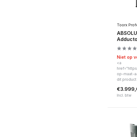
Toorx Prof
ABSOLUT
Adducto
Niet op 
<a
href="https
op-maat-a
dit produc
€3.999
Incl. btw