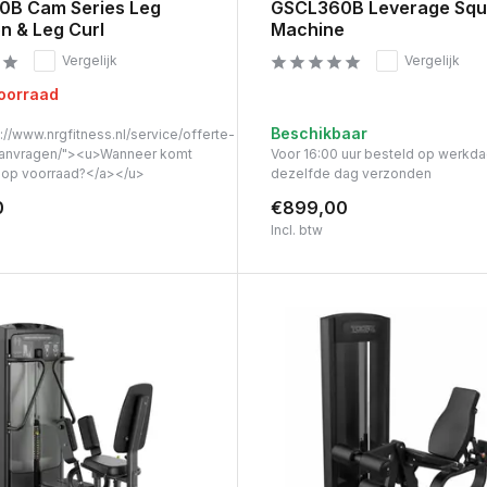
B Cam Series Leg
GSCL360B Leverage Squ
n & Leg Curl
Machine
Vergelijk
Vergelijk
voorraad
Beschikbaar
://www.nrgfitness.nl/service/offerte-
anvragen/"><u>Wanneer komt
Voor 16:00 uur besteld op werkd
t op voorraad?</a></u>
dezelfde dag verzonden
0
€899,00
Incl. btw