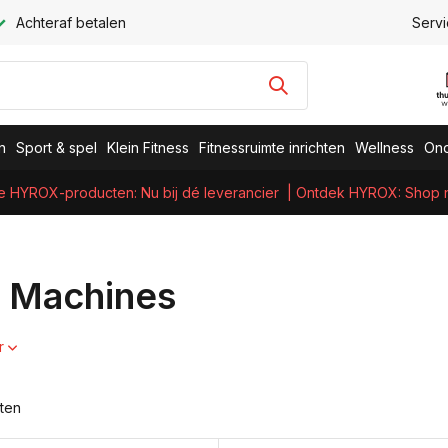
Achteraf betalen
Servi
n
Sport & spel
Klein Fitness
Fitnessruimte inrichten
Wellness
Ond
e HYROX-producten: Nu bij dé leverancier
| Ontdek HYROX: Shop nu
s
 Machines
r
ten