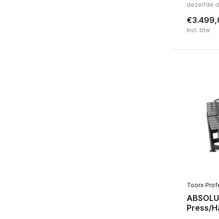
dezelfde 
€3.499,
Incl. btw
Toorx Prof
ABSOLUT
Press/H