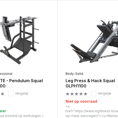
essional
Body-Solid
E - Pendulum Squat
Leg Press & Hack Squat
00
GLPH1100
Vergelijk
Vergelijk
Niet op voorraad
<a
aar
href="https://www.nrgfitness.nl/s
 uur besteld op werkdagen =
op-maat-aanvragen/"><u>Wanne