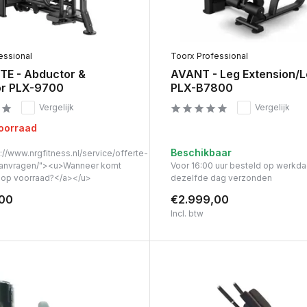
essional
Toorx Professional
E - Abductor &
AVANT - Leg Extension/L
r PLX-9700
PLX-B7800
Vergelijk
Vergelijk
voorraad
Beschikbaar
://www.nrgfitness.nl/service/offerte-
anvragen/"><u>Wanneer komt
Voor 16:00 uur besteld op werkd
t op voorraad?</a></u>
dezelfde dag verzonden
,00
€2.999,00
Incl. btw