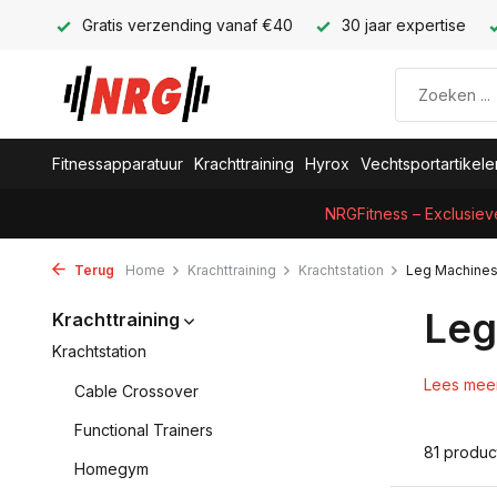
Gratis verzending vanaf €40
30 jaar expertise
Fitnessapparatuur
Krachttraining
Hyrox
Vechtsportartikele
NRGFitness – Exclusiev
Terug
Home
Krachttraining
Krachtstation
Leg Machine
Leg
Krachttraining
Krachtstation
Lees mee
Cable Crossover
Functional Trainers
81 produc
Homegym