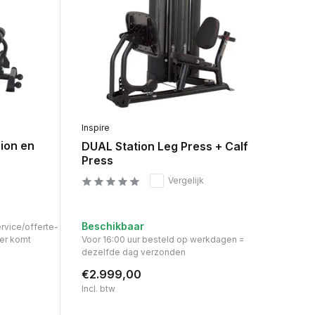
Inspire
ion en
DUAL Station Leg Press + Calf
Press
Vergelijk
Beschikbaar
ervice/offerte-
er komt
Voor 16:00 uur besteld op werkdagen =
dezelfde dag verzonden
€2.999,00
Incl. btw