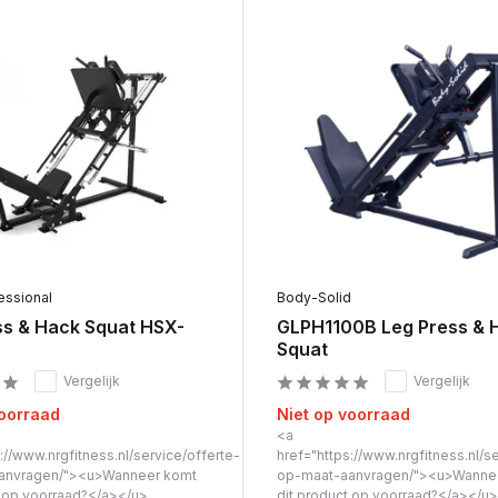
essional
Body-Solid
ss & Hack Squat HSX-
GLPH1100B Leg Press & 
Squat
Vergelijk
Vergelijk
voorraad
Niet op voorraad
<a
://www.nrgfitness.nl/service/offerte-
href="https://www.nrgfitness.nl/s
anvragen/"><u>Wanneer komt
op-maat-aanvragen/"><u>Wanne
t op voorraad?</a></u>
dit product op voorraad?</a></u>