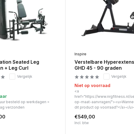
Inspire
ation Seated Leg
Verstelbare Hyperextens
n + Leg Curl
GHD 45 - 90 graden
Vergelijk
Vergelijk
Niet op voorraad
<a
aar
href="https://www.nrgfitness.nl/s
 uur besteld op werkdagen =
op-maat-aanvragen/"><u>Wanne
dag verzonden
dit product op voorraad?</a></u>
00
€549,00
Incl. btw