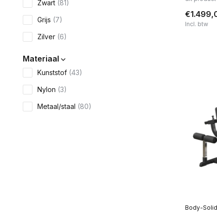
Zwart
(81)
€1.499,
Grijs
(7)
Incl. btw
Zilver
(6)
Materiaal
Kunststof
(43)
Nylon
(3)
Metaal/staal
(80)
Kunstleer
(1)
Foam
(3)
Geschikt voor diameter
25.4mm
(4)
30mm
(3)
Body-Soli
50mm
(35)