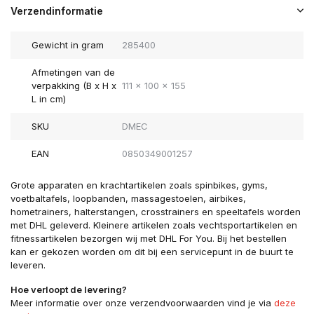
Verzendinformatie
Gewicht in gram
285400
Afmetingen van de
verpakking (B x H x
111 x 100 x 155
L in cm)
SKU
DMEC
EAN
0850349001257
Grote apparaten en krachtartikelen zoals spinbikes, gyms,
voetbaltafels, loopbanden, massagestoelen, airbikes,
hometrainers, halterstangen, crosstrainers en speeltafels worden
met DHL geleverd. Kleinere artikelen zoals vechtsportartikelen en
fitnessartikelen bezorgen wij met DHL For You. Bij het bestellen
kan er gekozen worden om dit bij een servicepunt in de buurt te
leveren.
Hoe verloopt de levering?
Meer informatie over onze verzendvoorwaarden vind je via
deze