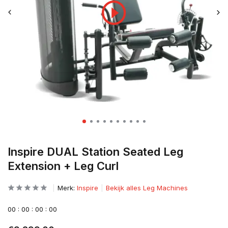
Inspire DUAL Station Seated Leg
Extension + Leg Curl
Merk:
Inspire
Bekijk alles Leg Machines
0
0
:
0
0
:
0
0
:
0
0