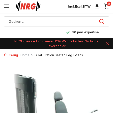
0
Incl.
Excl.
BTW
30 jaar expertise
NRGFitness – Exclusieve HYROX-producten: Nu bij dé
leverancier
Terug
Home
DUAL Station Seated Leg Extens...