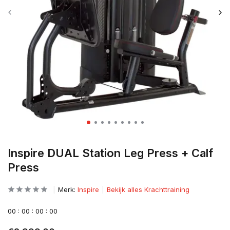
Inspire DUAL Station Leg Press + Calf
Press
Merk:
Inspire
Bekijk alles Krachttraining
0
0
:
0
0
:
0
0
:
0
0