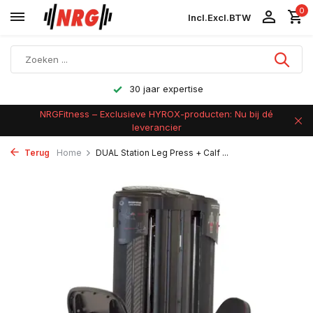
0
Incl.
Excl.
BTW
Achteraf betalen
NRGFitness – Exclusieve HYROX-producten: Nu bij dé
leverancier
Terug
Home
DUAL Station Leg Press + Calf ...