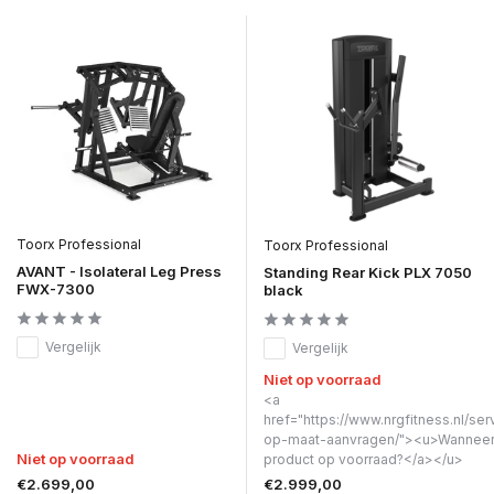
Toorx Professional
Toorx Professional
AVANT - Isolateral Leg Press
Standing Rear Kick PLX 7050
FWX-7300
black
Vergelijk
Vergelijk
Niet op voorraad
<a
href="https://www.nrgfitness.nl/ser
op-maat-aanvragen/"><u>Wanneer 
Niet op voorraad
product op voorraad?</a></u>
€2.699,00
€2.999,00