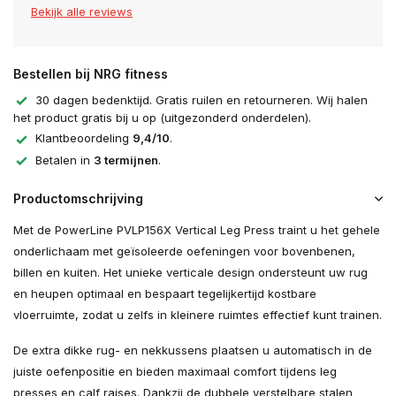
Bekijk alle reviews
Bestellen bij NRG fitness
30 dagen bedenktijd. Gratis ruilen en retourneren. Wij halen
het product gratis bij u op (uitgezonderd onderdelen).
Klantbeoordeling
9,4/10
.
Betalen in
3 termijnen
.
Productomschrijving
Met de PowerLine PVLP156X Vertical Leg Press traint u het gehele
onderlichaam met geïsoleerde oefeningen voor bovenbenen,
billen en kuiten. Het unieke verticale design ondersteunt uw rug
en heupen optimaal en bespaart tegelijkertijd kostbare
vloerruimte, zodat u zelfs in kleinere ruimtes effectief kunt trainen.
De extra dikke rug- en nekkussens plaatsen u automatisch in de
juiste oefenpositie en bieden maximaal comfort tijdens leg
presses en calf raises. Dankzij de dubbele verstelbare stalen