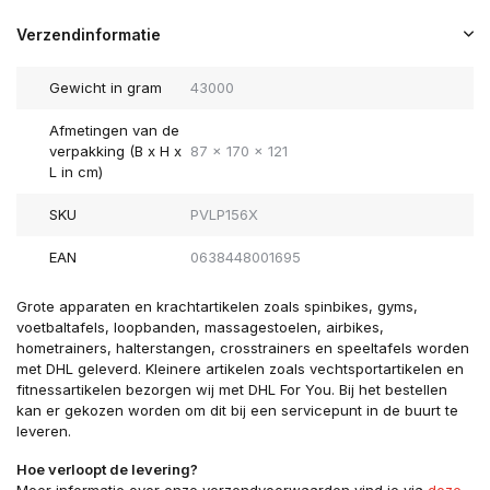
Verzendinformatie
Gewicht in gram
43000
Afmetingen van de
verpakking (B x H x
87 x 170 x 121
L in cm)
SKU
PVLP156X
EAN
0638448001695
Grote apparaten en krachtartikelen zoals spinbikes, gyms,
voetbaltafels, loopbanden, massagestoelen, airbikes,
hometrainers, halterstangen, crosstrainers en speeltafels worden
met DHL geleverd. Kleinere artikelen zoals vechtsportartikelen en
fitnessartikelen bezorgen wij met DHL For You. Bij het bestellen
kan er gekozen worden om dit bij een servicepunt in de buurt te
leveren.
Hoe verloopt de levering?