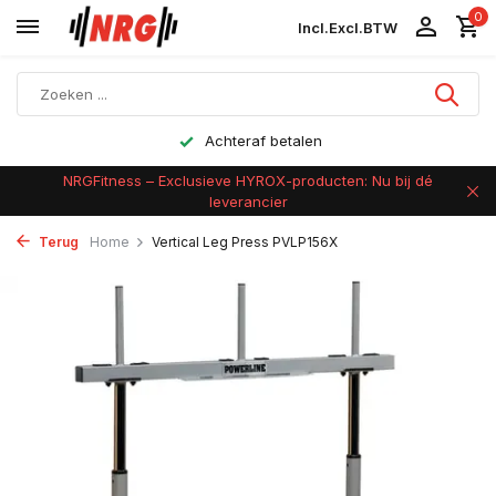
0
Incl.
Excl.
BTW
Achteraf betalen
NRGFitness – Exclusieve HYROX-producten: Nu bij dé
leverancier
Terug
Home
Vertical Leg Press PVLP156X