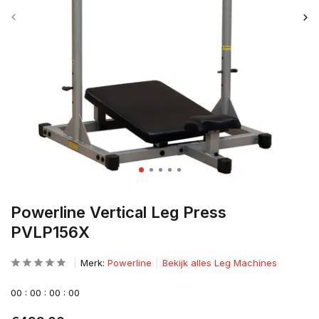
Powerline Vertical Leg Press
PVLP156X
Merk:
Powerline
Bekijk alles Leg Machines
0
0
:
0
0
:
0
0
:
0
0