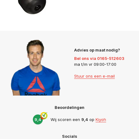
Advies op maat nodig?
Bel ons via 0165-512603
ma t/m vr 09:00-17:00
Stuur ons een e-mail
Beoordelingen
9,4
Wij scoren een
9,4
op
Kiyoh
Socials