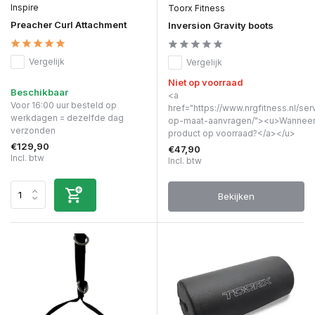
Inspire
Toorx Fitness
Preacher Curl Attachment
Inversion Gravity boots
Vergelijk
Vergelijk
Niet op voorraad
Beschikbaar
<a
Voor 16:00 uur besteld op
href="https://www.nrgfitness.nl/ser
werkdagen = dezelfde dag
op-maat-aanvragen/"><u>Wanneer 
verzonden
product op voorraad?</a></u>
€129,90
€47,90
Incl. btw
Incl. btw
Bekijken