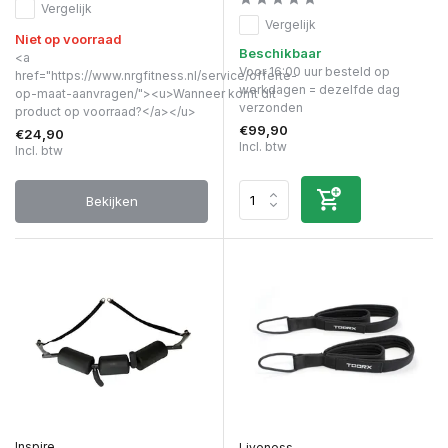
Vergelijk
Vergelijk
Niet op voorraad
Beschikbaar
<a
Voor 16:00 uur besteld op
href="https://www.nrgfitness.nl/service/offerte-
werkdagen = dezelfde dag
op-maat-aanvragen/"><u>Wanneer komt dit
verzonden
product op voorraad?</a></u>
€99,90
€24,90
Incl. btw
Incl. btw
Bekijken
Inspire
Liveness