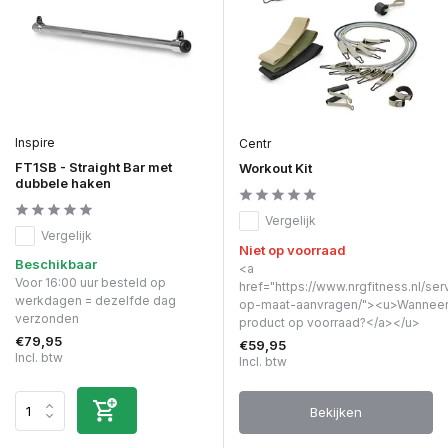
Inspire
Centr
FT1SB - Straight Bar met
Workout Kit
dubbele haken
Vergelijk
Vergelijk
Niet op voorraad
Beschikbaar
<a
Voor 16:00 uur besteld op
href="https://www.nrgfitness.nl/ser
werkdagen = dezelfde dag
op-maat-aanvragen/"><u>Wanneer 
verzonden
product op voorraad?</a></u>
€79,95
€59,95
Incl. btw
Incl. btw
Bekijken