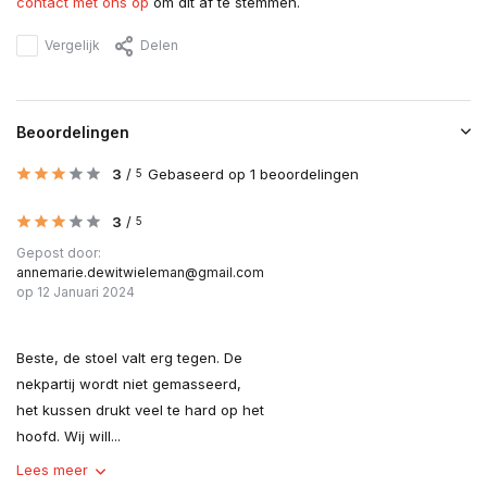
contact met ons op
om dit af te stemmen.
Vergelijk
Delen
Beoordelingen
3
/
Gebaseerd op 1 beoordelingen
5
3
/
5
Gepost door:
annemarie.dewitwieleman@gmail.com
op 12 Januari 2024
Beste, de stoel valt erg tegen. De
nekpartij wordt niet gemasseerd,
het kussen drukt veel te hard op het
hoofd. Wij will...
Lees meer