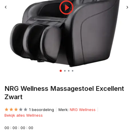
NRG Wellness Massagestoel Excellent
Zwart
1 beoordeling
Merk:
NRG Wellness
Bekijk alles Wellness
0
0
:
0
0
:
0
0
:
0
0