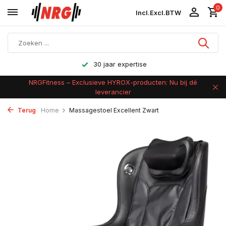
0
Incl.
Excl.
BTW
30 jaar expertise
NRGFitness – Exclusieve HYROX-producten: Nu bij dé
leverancier
Terug
Home
Massagestoel Excellent Zwart