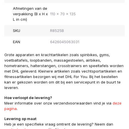
Afmetingen van de
verpakking (B x H x
110 x 70 x 135
L in cm)
SKU
R8525B
EAN
6426045063031
Grote apparaten en krachtartikelen zoals spinbikes, gyms,
voetbaltafels, loopbanden, massagestoelen, airbikes,
hometrainers, halterstangen, crosstrainers en speeltafels worden
met DHL geleverd. Kleinere artikelen zoals vechtsportartikelen en
fitnessartikelen bezorgen wij met DHL For You. Bij het bestellen
kan er gekozen worden om dit bij een servicepunt in de buurt te
leveren.
Hoe verloopt de levering?
Meer informatie over onze verzendvoorwaarden vind je via
deze
pagina
.
Levering op maat
Heb je een specifieke vraag omtrent de levering? Neem dan