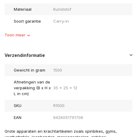
Materiaal
Kunststof
Soort garantie
Carry-in
Toon meer
Verzendinformatie
Gewicht in gram
1500
Afmetingen van de
verpakking (B x H x
35 x 25 x 12
L in cm)
SKU
R1000
EAN
6426051791706
Grote apparaten en krachtartikelen zoals spinbikes, gyms,