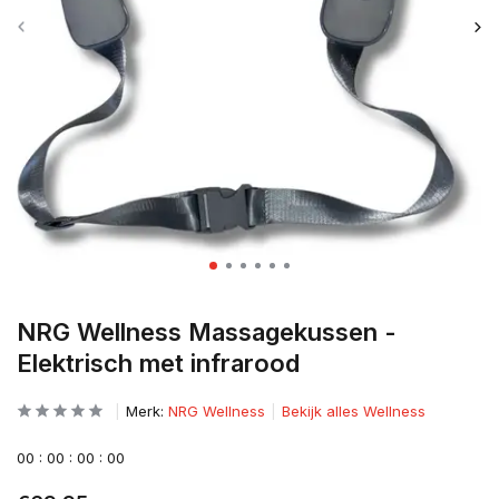
NRG Wellness Massagekussen -
Elektrisch met infrarood
Merk:
NRG Wellness
Bekijk alles Wellness
0
0
:
0
0
:
0
0
:
0
0