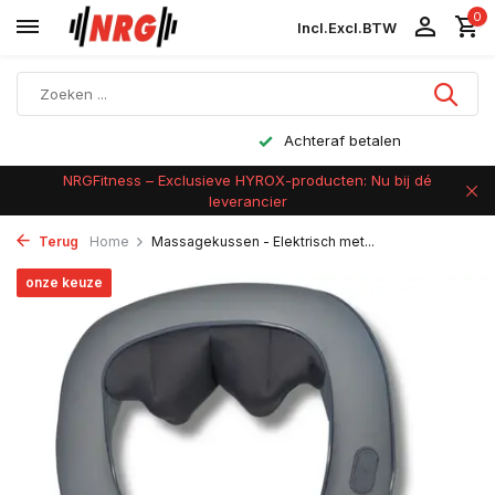
0
Incl.
Excl.
BTW
Achteraf betalen
NRGFitness – Exclusieve HYROX-producten: Nu bij dé
leverancier
Terug
Home
Massagekussen - Elektrisch met...
onze keuze