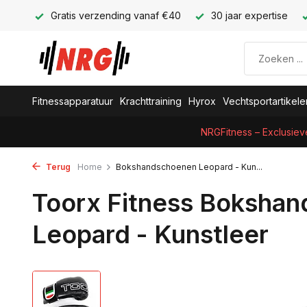
Gratis verzending vanaf €40
30 jaar expertise
Fitnessapparatuur
Krachttraining
Hyrox
Vechtsportartikele
NRGFitness – Exclusiev
Terug
Home
Bokshandschoenen Leopard - Kun...
Toorx Fitness Boksha
Leopard - Kunstleer