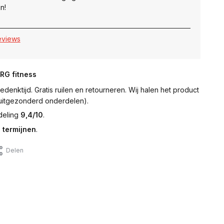
n!
reviews
NRG fitness
denktijd. Gratis ruilen en retourneren. Wij halen het product
 (uitgezonderd onderdelen).
deling
9,4/10
.
 termijnen
.
Delen