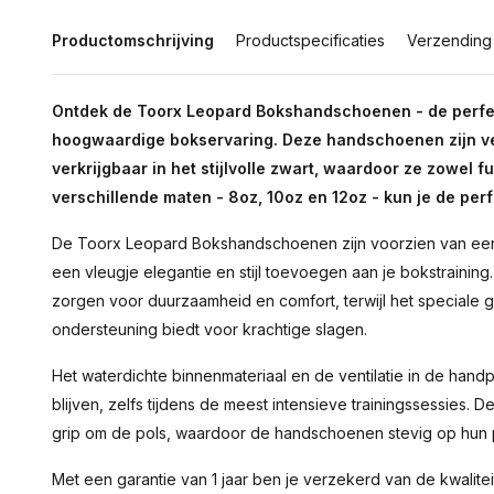
Productomschrijving
Productspecificaties
Verzending
Ontdek de Toorx Leopard Bokshandschoenen - de perfec
hoogwaardige bokservaring. Deze handschoenen zijn v
verkrijgbaar in het stijlvolle zwart, waardoor ze zowel f
verschillende maten - 8oz, 10oz en 12oz - kun je de pe
De Toorx Leopard Bokshandschoenen zijn voorzien van een t
een vleugje elegantie en stijl toevoegen aan je bokstraining
zorgen voor duurzaamheid en comfort, terwijl het speciale g
ondersteuning biedt voor krachtige slagen.
Het waterdichte binnenmateriaal en de ventilatie in de han
blijven, zelfs tijdens de meest intensieve trainingssessies. 
grip om de pols, waardoor de handschoenen stevig op hun pl
Met een garantie van 1 jaar ben je verzekerd van de kwali