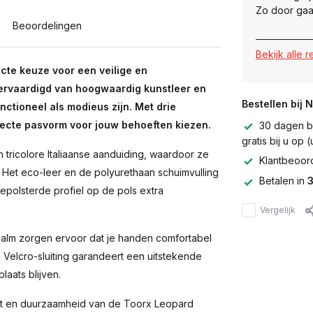
Zo door gaa
Beoordelingen
Bekijk alle 
te keuze voor een veilige en
ervaardigd van hoogwaardig kunstleer en
Bestellen bij 
unctioneel als modieus zijn. Met drie
rfecte pasvorm voor jouw behoeften kiezen.
30 dagen be
gratis bij u op
ricolore Italiaanse aanduiding, waardoor ze
Klantbeoor
. Het eco-leer en de polyurethaan schuimvulling
Betalen in
3
epolsterde profiel op de pols extra
Vergelijk
dpalm zorgen ervoor dat je handen comfortabel
De Velcro-sluiting garandeert een uitstekende
aats blijven.
teit en duurzaamheid van de Toorx Leopard