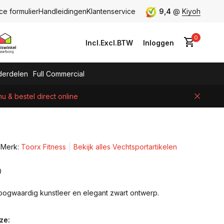
ce formulier
Handleidingen
Klantenservice
9,4
@
Kiyoh
0
Incl.
Excl.
BTW
Inloggen
erdelen
Full Commercial
 & bestel direct online
Account aanmaken
Merk:
Toorx Fitness
Bekijk alles Vechtsportartikelen
0
ogwaardig kunstleer en elegant zwart ontwerp.
ze: