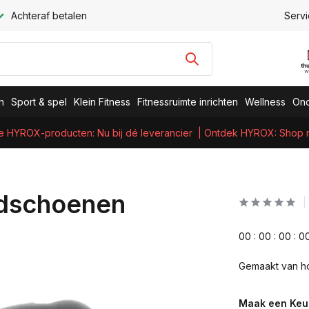
Achteraf betalen
Servi
n
Sport & spel
Klein Fitness
Fitnessruimte inrichten
Wellness
Ond
e HYROX-producten: Nu bij dé leverancier
| Ontdek HYROX: Shop nu
ndschoenen
0
0
:
0
0
:
0
0
:
0
Gemaakt van ho
Maak een Keu