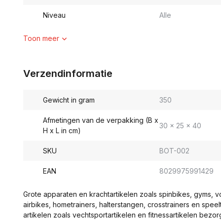
Niveau
Alle
Toon meer
Verzendinformatie
Gewicht in gram
350
Afmetingen van de verpakking (B x
30 x 25 x 40
H x L in cm)
SKU
BOT-002
EAN
8029975991429
Grote apparaten en krachtartikelen zoals spinbikes, gyms, 
airbikes, hometrainers, halterstangen, crosstrainers en spe
artikelen zoals vechtsportartikelen en fitnessartikelen bezor