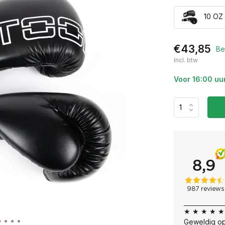
10 OZ 
€43,85
Be
Incl. btw
Voor 16:00 uu
★ ★ ★ ★ ★
Geweldig op