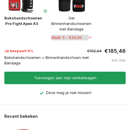
Bokshandschoenen
Gel
Pro Fight Apex A3
Binnenhandschoenen
met Bandage
€185,46
Je bespaart 4%
€192,94
Bokshandschoenen + Binnenhandschoen met
Incl. btw
Bandage
Toevoegen aan mijn winkelwagen
Deze mag je niet missen!
Recent bekeken