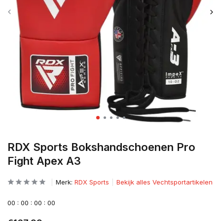
RDX Sports Bokshandschoenen Pro
Fight Apex A3
Merk:
RDX Sports
Bekijk alles Vechtsportartikelen
0
0
:
0
0
:
0
0
:
0
0