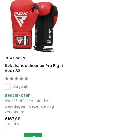
RDX Sports
Bokshandschoenen Pro Fight
Apex A3
Vergelijk
Beschikbaar
Voor 16:00 uur besteld op
werkdagen = dezelfde dag
verzonden
€167,99
Incl. btw