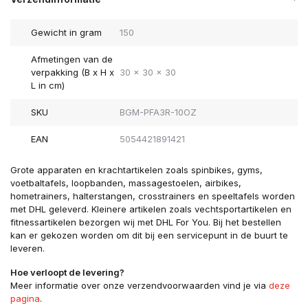
Gewicht in gram
150
Afmetingen van de
verpakking (B x H x
30 x 30 x 30
L in cm)
SKU
BGM-PFA3R-10OZ
EAN
5054421891421
Grote apparaten en krachtartikelen zoals spinbikes, gyms,
voetbaltafels, loopbanden, massagestoelen, airbikes,
hometrainers, halterstangen, crosstrainers en speeltafels worden
met DHL geleverd. Kleinere artikelen zoals vechtsportartikelen en
fitnessartikelen bezorgen wij met DHL For You. Bij het bestellen
kan er gekozen worden om dit bij een servicepunt in de buurt te
leveren.
Hoe verloopt de levering?
Meer informatie over onze verzendvoorwaarden vind je via
deze
pagina
.