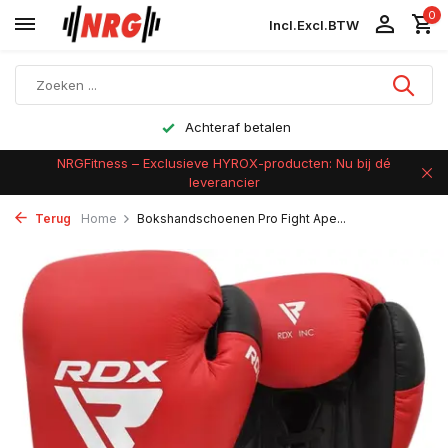
0
Incl.
Excl.
BTW
Achteraf betalen
NRGFitness – Exclusieve HYROX-producten: Nu bij dé
leverancier
Terug
Home
Bokshandschoenen Pro Fight Ape...