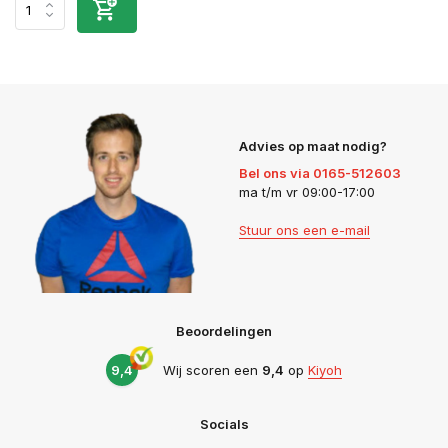
Advies op maat nodig?
Bel ons via 0165-512603
ma t/m vr 09:00-17:00
Stuur ons een e-mail
Beoordelingen
9,4
Wij scoren een
9,4
op
Kiyoh
Socials