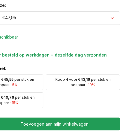
ze:
- €47,95
schikbaar
r besteld op werkdagen = dezelfde dag verzonden
Uitverkocht
el:
r
€45,55
per stuk en
Koop 4 voor
€43,16
per stuk en
spaar
-5%
bespaar
-10%
r
€40,76
per stuk en
spaar
-15%
Toevoegen aan mijn winkelwagen