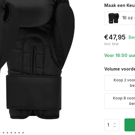
Maak een Keu
16 oz 
€47,95
Be
Incl. btw
Voor 16:00 uu
Volume voorde
Koop 2 voo
be
Koop 8 voo
be