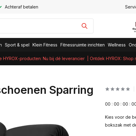
Achteraf betalen
Servi
n
Sport & spel
Klein Fitness
Fitnessruimte inrichten
Wellness
Ond
e HYROX-producten: Nu bij dé leverancier
| Ontdek HYROX: Shop nu
schoenen Sparring
0
0
:
0
0
:
0
0
:
0
Kies voor de be
bokszak met d