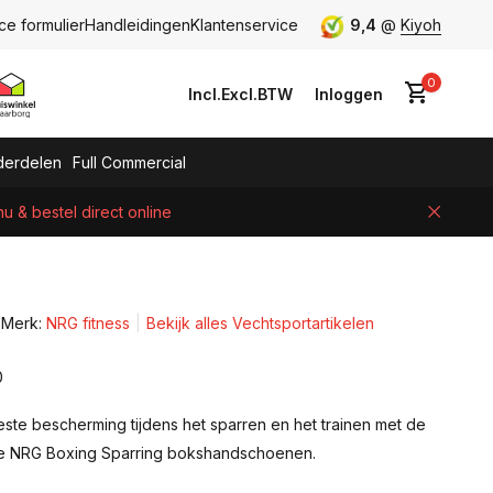
ce formulier
Handleidingen
Klantenservice
9,4
@
Kiyoh
0
Incl.
Excl.
BTW
Inloggen
erdelen
Full Commercial
 & bestel direct online
Account aanmaken
Merk:
NRG fitness
Bekijk alles Vechtsportartikelen
0
ste bescherming tijdens het sparren en het trainen met de
e NRG Boxing Sparring bokshandschoenen.