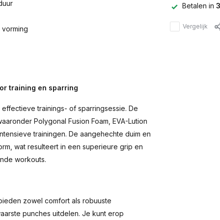
duur
Betalen in
3
Vergelijk
e vorming
 training en sparring
ffectieve trainings- of sparringsessie. De
aaronder Polygonal Fusion Foam, EVA-Lution
 intensieve trainingen. De aangehechte duim en
m, wat resulteert in een superieure grip en
ende workouts.
ieden zowel comfort als robuuste
waarste punches uitdelen. Je kunt erop