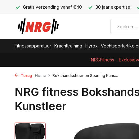
Gratis verzending vanaf €40
30 jaar expertise
Fitnessapparatuur
Krachttraining
Hyrox
Vechtsportartikele
NRGFitness – Exclusiev
Terug
Home
Bokshandschoenen Sparring Kuns...
NRG fitness Bokshand
Kunstleer