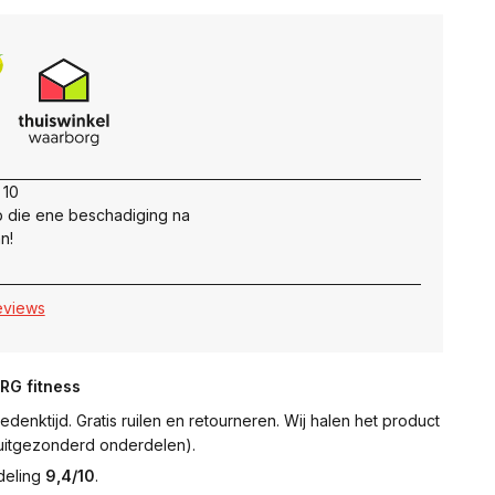
 10
 die ene beschadiging na
n!
reviews
NRG fitness
denktijd. Gratis ruilen en retourneren. Wij halen het product
 (uitgezonderd onderdelen).
deling
9,4/10
.