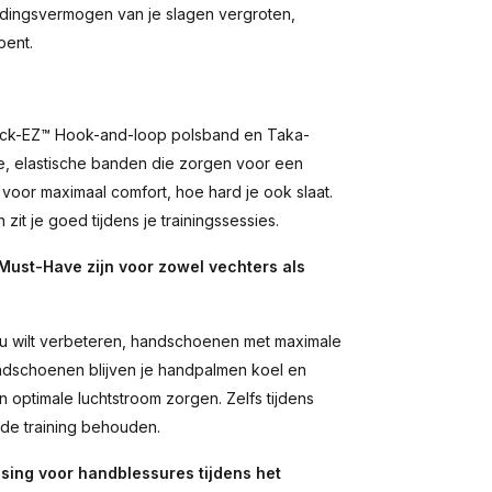
dingsvermogen van je slagen vergroten,
bent.
uick-EZ™ Hook-and-loop polsband en Taka-
e, elastische banden die zorgen voor een
or maximaal comfort, hoe hard je ook slaat.
it je goed tijdens je trainingssessies.
st-Have zijn voor zowel vechters als
au wilt verbeteren, handschoenen met maximale
handschoenen blijven je handpalmen koel en
 optimale luchtstroom zorgen. Zelfs tijdens
 de training behouden.
ing voor handblessures tijdens het