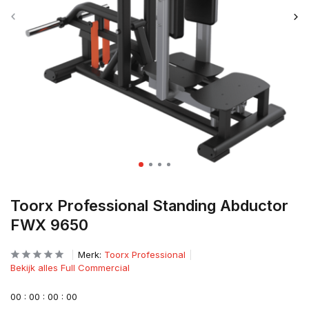
Toorx Professional Standing Abductor
FWX 9650
Merk:
Toorx Professional
Bekijk alles Full Commercial
0
0
:
0
0
:
0
0
:
0
0