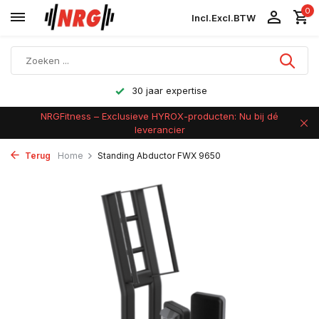
0
Incl.
Excl.
BTW
Achteraf betalen
NRGFitness – Exclusieve HYROX-producten: Nu bij dé
leverancier
Terug
Home
Standing Abductor FWX 9650