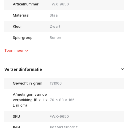
Artikelnummer
FWX-9650
Materiaal
Staal
Kleur
Zwart
Spiergroep
Benen
Toon meer
Verzendinformatie
Gewicht in gram
131000
Afmetingen van de
verpakking (B x H x
70 x 83 x 165
L in cm)
SKU
FWX-9650
EAN
8029975810317