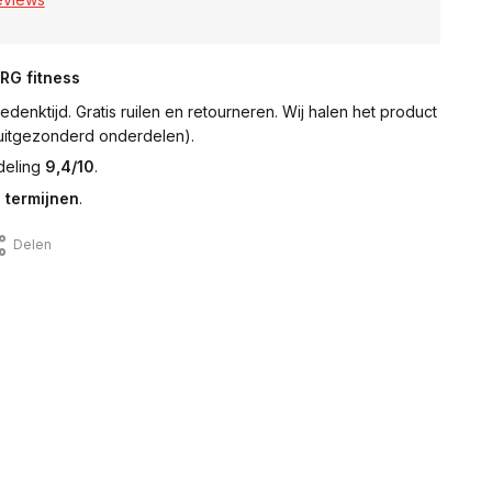
NRG fitness
denktijd. Gratis ruilen en retourneren. Wij halen het product
 (uitgezonderd onderdelen).
deling
9,4/10
.
 termijnen
.
Delen