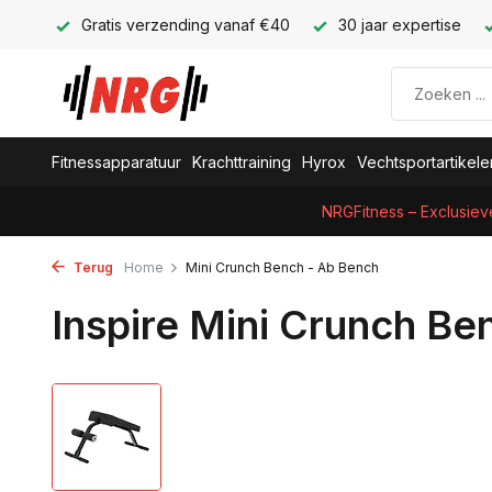
Gratis verzending vanaf €40
30 jaar expertise
Fitnessapparatuur
Krachttraining
Hyrox
Vechtsportartikele
NRGFitness – Exclusiev
Terug
Home
Mini Crunch Bench - Ab Bench
Inspire Mini Crunch Be