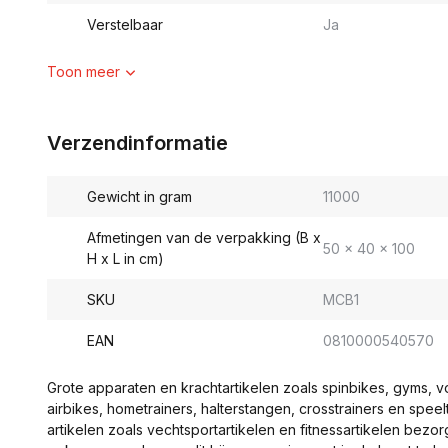
Verstelbaar
Ja
Toon meer
Verzendinformatie
Gewicht in gram
11000
Afmetingen van de verpakking (B x
50 x 40 x 100
H x L in cm)
SKU
MCB1
EAN
0810000540570
Grote apparaten en krachtartikelen zoals spinbikes, gyms, 
airbikes, hometrainers, halterstangen, crosstrainers en spe
artikelen zoals vechtsportartikelen en fitnessartikelen bezor