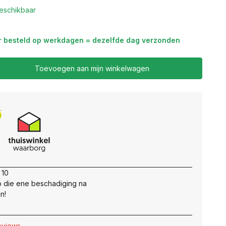
eschikbaar
r besteld op werkdagen = dezelfde dag verzonden
Toevoegen aan mijn winkelwagen
 10
 die ene beschadiging na
n!
reviews