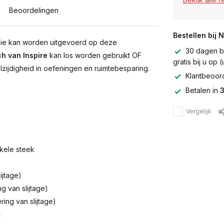
Beoordelingen
Bestellen bij 
die kan worden uitgevoerd op deze
30 dagen be
h van Inspire
kan los worden gebruikt OF
gratis bij u op
ijdigheid in oefeningen en ruimtebesparing.
Klantbeoor
Betalen in
3
Vergelijk
kele steek
ijtage)
ng van slijtage)
ing van slijtage)
4