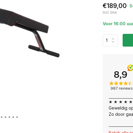
€189,00
B
Incl. btw
Voor 16:00 uu
★ ★ ★ ★ ★
Geweldig op
Zo door gaa
Bekijk alle 