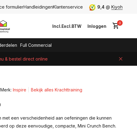
ce formulier
Handleidingen
Klantenservice
9,4
@
Kiyoh
0
Incl.
Excl.
BTW
Inloggen
erdelen
Full Commercial
 & bestel direct online
Account aanmaken
Merk:
Inspire
Bekijk alles Krachttraining
0
rn met een verscheidenheid aan oefeningen die kunnen
erd op deze eenvoudige, compacte, Mini Crunch Bench.