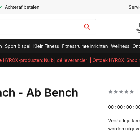
Achteraf betalen
Servi
n
Sport & spel
Klein Fitness
Fitnessruimte inrichten
Wellness
Ond
e HYROX-producten: Nu bij dé leverancier
| Ontdek HYROX: Shop nu
nch - Ab Bench
0
0
:
0
0
:
0
0
:
0
Versterk je ke
worden uitgevo