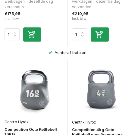
werkdagen = dezelfde dag
werkdagen = dezelfde dag
verzonden
verzonden
€175,95
€210,95
Incl. btw
Incl. btw
Achteraf betalen
Centr x Hyrox
Centr x Hyrox
Competition Octo Kettlebell
Competition 4kg Octo
16KG
Kettlebell voor Youngstars