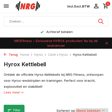
0
Incl.
Excl.
BTW
Achteraf betalen
NRGFitness – Exclusieve HYROX-producten: Nu bij dé
leverancier
Terug
Home
Hyrox
Centr x Hyrox
Hyrox Kettlebell
Hyrox Kettlebell
Ontdek de officiële Hyrox Kettlebells bij NRG Fitness, ontworpen
voor Hyrox-wedstrijden en trainingen. Perfect voor kracht,
explosiviteit en stabiliteit!
Lees meer
Filter
Sorteren op: