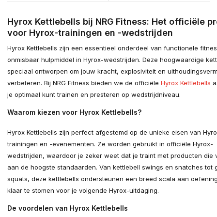
Hyrox Kettlebells bij NRG Fitness: Het officiële p
voor Hyrox-trainingen en -wedstrijden
Hyrox Kettlebells zijn een essentieel onderdeel van functionele fitne
onmisbaar hulpmiddel in Hyrox-wedstrijden. Deze hoogwaardige kettl
speciaal ontworpen om jouw kracht, explosiviteit en uithoudingsver
verbeteren. Bij NRG Fitness bieden we de officiële
Hyrox Kettlebells
a
je optimaal kunt trainen en presteren op wedstrijdniveau.
Waarom kiezen voor Hyrox Kettlebells?
Hyrox Kettlebells zijn perfect afgestemd op de unieke eisen van Hyr
trainingen en -evenementen. Ze worden gebruikt in officiële Hyrox-
wedstrijden, waardoor je zeker weet dat je traint met producten die
aan de hoogste standaarden. Van kettlebell swings en snatches tot 
squats, deze kettlebells ondersteunen een breed scala aan oefenin
klaar te stomen voor je volgende Hyrox-uitdaging.
De voordelen van Hyrox Kettlebells