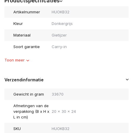
Productspecificaties
Artikelnummer
HUOKB32
Kleur
Donkergrijs
Materiaal
Gietijzer
Soort garantie
Carry-in
Toon meer
Verzendinformatie
Gewicht in gram
33670
Afmetingen van de
verpakking (B x H x
20 x 30 x 24
L in cm)
SKU
HUOKB32