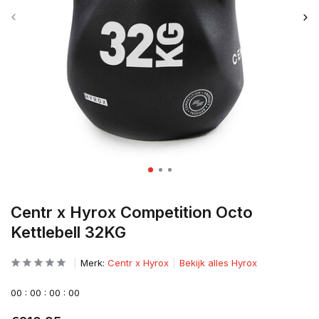
Centr x Hyrox Competition Octo
Kettlebell 32KG
Merk:
Centr x Hyrox
Bekijk alles Hyrox
0
0
:
0
0
:
0
0
:
0
0