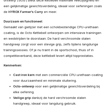
ontwerp (‘octo’) biedt deze kettlebell maximale veelzijdigheid en
een gelijkmatige gewichtsverdeling, ideaal voor oefeningen zoals
de
HYROX Farmer’s Carry
en meer.
Duurzaam en functioneel:
Gemaakt van gietijzer met een schokbestendige CPU-urethaan
coating, is de Octo Kettlebell ontworpen om intensieve trainingen
en wedstrijden te doorstaan. De hard verchroomde stalen
handgreep zorgt voor een stevige grip, zelfs tijdens langdurige
trainingssessies. Of je nu traint in de sportschool, thuis of in
competitieverband, deze kettlebell levert altijd topprestaties.
Kenmerken:
Cast iron kern
met een commerciële CPU-urethaan coating
voor duurzaamheid en minimale stuitering.
Octo-ontwerp
voor een gelijkmatige gewichtsverdeling bij
elke oefening.
Veilige grip
dankzij de hard verchroomde stalen
handgreep, ideaal voor langdurig gebruik.