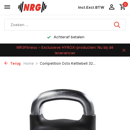
0
Incl.
Excl.
BTW
Achteraf betalen
NRGFitness – Exclusieve HYROX-producten: Nu bij dé
leverancier
Terug
Home
Competition Octo Kettlebell 32...