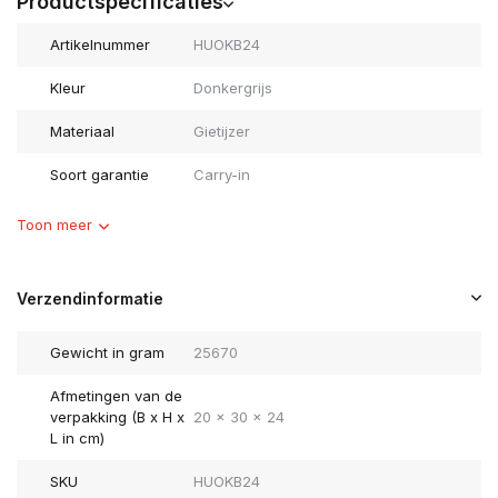
Productspecificaties
Artikelnummer
HUOKB24
Kleur
Donkergrijs
Materiaal
Gietijzer
Soort garantie
Carry-in
Toon meer
Verzendinformatie
Gewicht in gram
25670
Afmetingen van de
verpakking (B x H x
20 x 30 x 24
L in cm)
SKU
HUOKB24