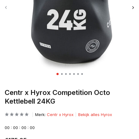
Centr x Hyrox Competition Octo
Kettlebell 24KG
Merk:
Centr x Hyrox
Bekijk alles Hyrox
0
0
:
0
0
:
0
0
:
0
0