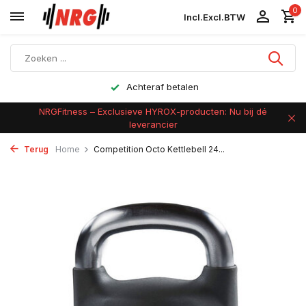
0
Incl.
Excl.
BTW
Achteraf betalen
NRGFitness – Exclusieve HYROX-producten: Nu bij dé
leverancier
Terug
Home
Competition Octo Kettlebell 24...