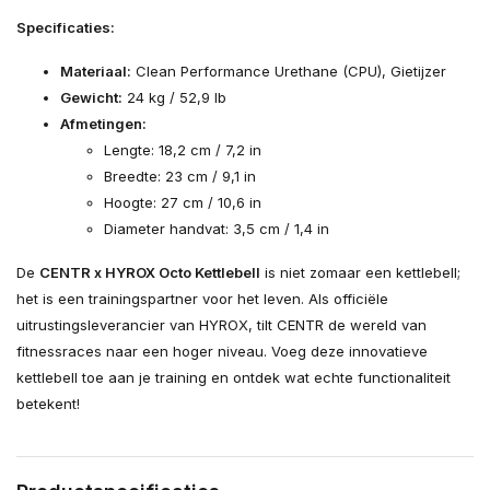
Specificaties:
Materiaal:
Clean Performance Urethane (CPU), Gietijzer
Gewicht:
24 kg / 52,9 lb
Afmetingen:
Lengte: 18,2 cm / 7,2 in
Breedte: 23 cm / 9,1 in
Hoogte: 27 cm / 10,6 in
Diameter handvat: 3,5 cm / 1,4 in
De
CENTR x HYROX Octo Kettlebell
is niet zomaar een kettlebell;
het is een trainingspartner voor het leven. Als officiële
uitrustingsleverancier van HYROX, tilt CENTR de wereld van
fitnessraces naar een hoger niveau. Voeg deze innovatieve
kettlebell toe aan je training en ontdek wat echte functionaliteit
betekent!