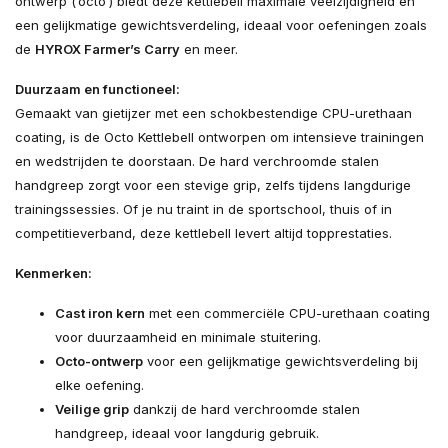
ontwerp (‘octo’) biedt deze kettlebell maximale veelzijdigheid en
een gelijkmatige gewichtsverdeling, ideaal voor oefeningen zoals
de
HYROX Farmer’s Carry
en meer.
Duurzaam en functioneel:
Gemaakt van gietijzer met een schokbestendige CPU-urethaan
coating, is de Octo Kettlebell ontworpen om intensieve trainingen
en wedstrijden te doorstaan. De hard verchroomde stalen
handgreep zorgt voor een stevige grip, zelfs tijdens langdurige
trainingssessies. Of je nu traint in de sportschool, thuis of in
competitieverband, deze kettlebell levert altijd topprestaties.
Kenmerken:
Cast iron kern
met een commerciële CPU-urethaan coating
voor duurzaamheid en minimale stuitering.
Octo-ontwerp
voor een gelijkmatige gewichtsverdeling bij
elke oefening.
Veilige grip
dankzij de hard verchroomde stalen
handgreep, ideaal voor langdurig gebruik.