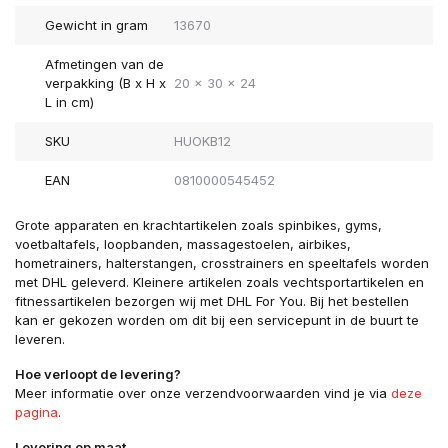
Gewicht in gram
13670
Afmetingen van de
verpakking (B x H x
20 x 30 x 24
L in cm)
SKU
HUOKB12
EAN
0810000545452
Grote apparaten en krachtartikelen zoals spinbikes, gyms,
voetbaltafels, loopbanden, massagestoelen, airbikes,
hometrainers, halterstangen, crosstrainers en speeltafels worden
met DHL geleverd. Kleinere artikelen zoals vechtsportartikelen en
fitnessartikelen bezorgen wij met DHL For You. Bij het bestellen
kan er gekozen worden om dit bij een servicepunt in de buurt te
leveren.
Hoe verloopt de levering?
Meer informatie over onze verzendvoorwaarden vind je via
deze
pagina
.
Levering op maat