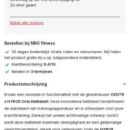
Zo door gaan!
Bekijk alle reviews
Bestellen bij NRG fitness
30 dagen bedenktijd. Gratis ruilen en retourneren. Wij halen
het product gratis bij u op (uitgezonderd onderdelen).
Klantbeoordeling
9,4/10
.
Betalen in
3 termijnen
.
Productomschrijving
Ervaar een revolutie in functionaliteit met de gloednieuwe
CENTR
x HYROX Octo Kettlebell
. Deze innovatieve kettlebell herdefinieert
de standaard van trainingsapparatuur en is ontworpen voor jouw
krachttraining. Dankzij het unieke achthoekige ontwerp (‘octo’)
biedt deze kettlebell maximale veelzijdigheid en een gelijkmatige
gewichtsverdeling, ideaal voor oefeningen zoals de
HYROX