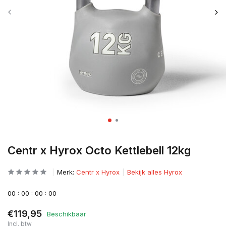
Centr x Hyrox Octo Kettlebell 12kg
Merk:
Centr x Hyrox
Bekijk alles Hyrox
0
0
:
0
0
:
0
0
:
0
0
€119,95
Beschikbaar
Incl. btw