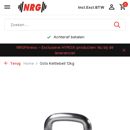
0
Incl.
Excl.
BTW
Achteraf betalen
NRGFitness – Exclusieve HYROX-producten: Nu bij dé
leverancier
Terug
Home
Octo Kettlebell 12kg