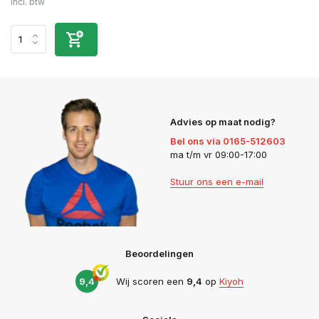
Incl. btw
Advies op maat nodig?
Bel ons via 0165-512603
ma t/m vr 09:00-17:00
Stuur ons een e-mail
Beoordelingen
9,4
Wij scoren een
9,4
op
Kiyoh