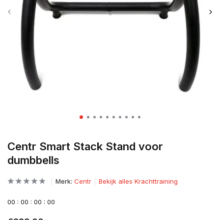
Centr Smart Stack Stand voor
dumbbells
Merk:
Centr
Bekijk alles Krachttraining
0
0
:
0
0
:
0
0
:
0
0