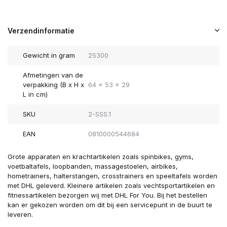
Verzendinformatie
Gewicht in gram
25300
Afmetingen van de
verpakking (B x H x
64 x 53 x 29
L in cm)
SKU
2-SSS.1
EAN
0810000544684
Grote apparaten en krachtartikelen zoals spinbikes, gyms,
voetbaltafels, loopbanden, massagestoelen, airbikes,
hometrainers, halterstangen, crosstrainers en speeltafels worden
met DHL geleverd. Kleinere artikelen zoals vechtsportartikelen en
fitnessartikelen bezorgen wij met DHL For You. Bij het bestellen
kan er gekozen worden om dit bij een servicepunt in de buurt te
leveren.