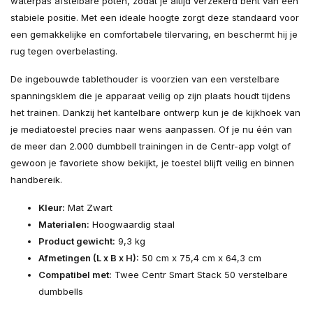
waterpas afstelbare poten, zodat je altijd verzekerd bent van een
stabiele positie. Met een ideale hoogte zorgt deze standaard voor
een gemakkelijke en comfortabele tilervaring, en beschermt hij je
rug tegen overbelasting.
De ingebouwde tablethouder is voorzien van een verstelbare
spanningsklem die je apparaat veilig op zijn plaats houdt tijdens
het trainen. Dankzij het kantelbare ontwerp kun je de kijkhoek van
je mediatoestel precies naar wens aanpassen. Of je nu één van
de meer dan 2.000 dumbbell trainingen in de Centr-app volgt of
gewoon je favoriete show bekijkt, je toestel blijft veilig en binnen
handbereik.
Kleur:
Mat Zwart
Materialen:
Hoogwaardig staal
Product gewicht:
9,3 kg
Afmetingen (L x B x H):
50 cm x 75,4 cm x 64,3 cm
Compatibel met:
Twee Centr Smart Stack 50 verstelbare
dumbbells