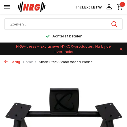
0
Incl.
Excl.
BTW
Achteraf betalen
NRGFitness – Exclusieve HYROX-producten: Nu bij dé
leverancier
Terug
Home
Smart Stack Stand voor dumbbel...