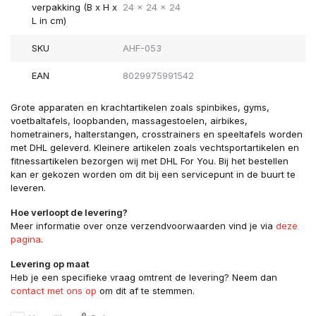
verpakking (B x H x
24 x 24 x 24
L in cm)
SKU
AHF-053
EAN
8029975991542
Grote apparaten en krachtartikelen zoals spinbikes, gyms,
voetbaltafels, loopbanden, massagestoelen, airbikes,
hometrainers, halterstangen, crosstrainers en speeltafels worden
met DHL geleverd. Kleinere artikelen zoals vechtsportartikelen en
fitnessartikelen bezorgen wij met DHL For You. Bij het bestellen
kan er gekozen worden om dit bij een servicepunt in de buurt te
leveren.
Hoe verloopt de levering?
Meer informatie over onze verzendvoorwaarden vind je via
deze
pagina
.
Levering op maat
Heb je een specifieke vraag omtrent de levering? Neem dan
contact met ons op
om dit af te stemmen.