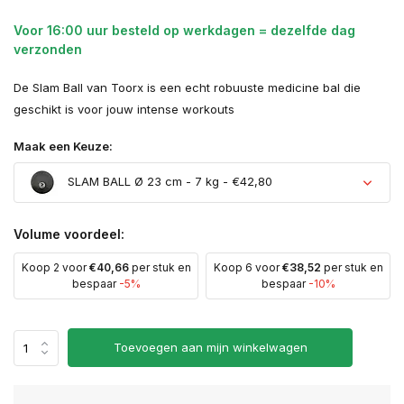
Voor 16:00 uur besteld op werkdagen = dezelfde dag
verzonden
De Slam Ball van Toorx is een echt robuuste medicine bal die
geschikt is voor jouw intense workouts
Maak een Keuze:
SLAM BALL Ø 23 cm - 7 kg - €42,80
Volume voordeel:
Koop 2 voor
€40,66
per stuk en
Koop 6 voor
€38,52
per stuk en
bespaar
-5%
bespaar
-10%
Toevoegen aan mijn winkelwagen