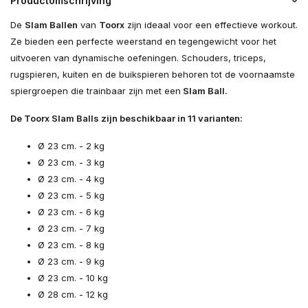
Productomschrijving
De
Slam Ballen
van
Toorx
zijn ideaal voor een effectieve workout.
Ze bieden een perfecte weerstand en tegengewicht voor het
uitvoeren van dynamische oefeningen. Schouders, triceps,
rugspieren, kuiten en de buikspieren behoren tot de voornaamste
spiergroepen die trainbaar zijn met een
Slam Ball.
De Toorx Slam Balls zijn beschikbaar in 11 varianten:
Ø 23 cm. - 2 kg
Ø 23 cm. - 3 kg
Ø 23 cm. - 4 kg
Ø 23 cm. - 5 kg
Ø 23 cm. - 6 kg
Ø 23 cm. - 7 kg
Ø 23 cm. - 8 kg
Ø 23 cm. - 9 kg
Ø 23 cm. - 10 kg
Ø 28 cm. - 12 kg