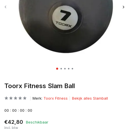
Toorx Fitness Slam Ball
Merk:
Toorx Fitness
Bekijk alles Slamball
0
0
:
0
0
:
0
0
:
0
0
€42,80
Beschikbaar
Incl. btw