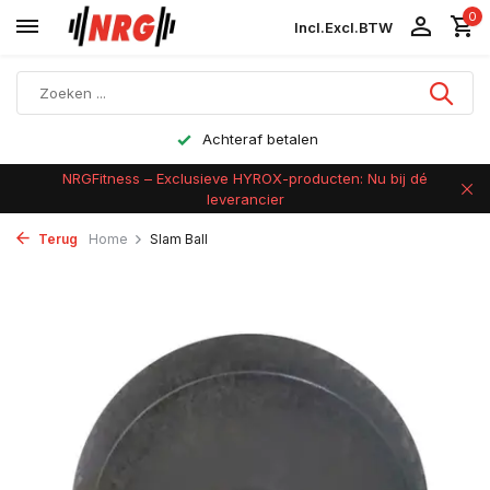
0
Incl.
Excl.
BTW
Achteraf betalen
NRGFitness – Exclusieve HYROX-producten: Nu bij dé
leverancier
Terug
Home
Slam Ball