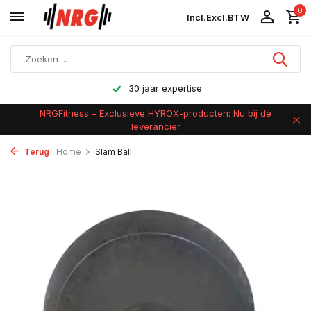
0
Incl.
Excl.
BTW
30 jaar expertise
NRGFitness – Exclusieve HYROX-producten: Nu bij dé
leverancier
Terug
Home
Slam Ball