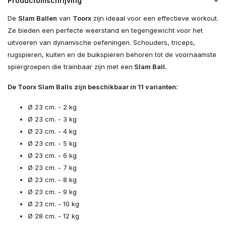
Productomschrijving
De
Slam Ballen
van
Toorx
zijn ideaal voor een effectieve workout.
Ze bieden een perfecte weerstand en tegengewicht voor het
uitvoeren van dynamische oefeningen. Schouders, triceps,
rugspieren, kuiten en de buikspieren behoren tot de voornaamste
spiergroepen die trainbaar zijn met een
Slam Ball.
De Toorx Slam Balls zijn beschikbaar in 11 varianten:
Ø 23 cm. - 2 kg
Ø 23 cm. - 3 kg
Ø 23 cm. - 4 kg
Ø 23 cm. - 5 kg
Ø 23 cm. - 6 kg
Ø 23 cm. - 7 kg
Ø 23 cm. - 8 kg
Ø 23 cm. - 9 kg
Ø 23 cm. - 10 kg
Ø 28 cm. - 12 kg