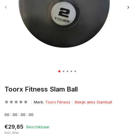
Toorx Fitness Slam Ball
Merk:
Toorx Fitness
Bekijk alles Slamball
0
0
:
0
0
:
0
0
:
0
0
€29,85
Beschikbaar
Incl. btw