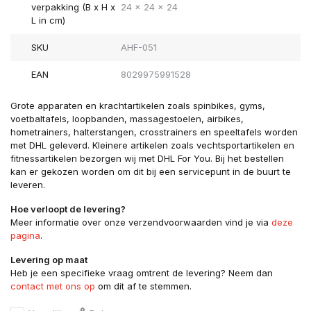
verpakking (B x H x
24 x 24 x 24
L in cm)
SKU
AHF-051
EAN
8029975991528
Grote apparaten en krachtartikelen zoals spinbikes, gyms,
voetbaltafels, loopbanden, massagestoelen, airbikes,
hometrainers, halterstangen, crosstrainers en speeltafels worden
met DHL geleverd. Kleinere artikelen zoals vechtsportartikelen en
fitnessartikelen bezorgen wij met DHL For You. Bij het bestellen
kan er gekozen worden om dit bij een servicepunt in de buurt te
leveren.
Hoe verloopt de levering?
Meer informatie over onze verzendvoorwaarden vind je via
deze
pagina
.
Levering op maat
Heb je een specifieke vraag omtrent de levering? Neem dan
contact met ons op
om dit af te stemmen.