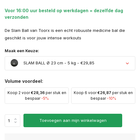
Voor 16:00 uur besteld op werkdagen = dezelfde dag
verzonden
De Slam Ball van Toorx is een echt robuuste medicine bal die
geschikt is voor jouw intense workouts
Maak een Keuze:
SLAM BALL Ø 23 cm - 5 kg - €29,85
Volume voordeel:
Koop 2 voor
€28,36
per stuk en
Koop 6 voor
€26,87
per stuk en
bespaar
-5%
bespaar
-10%
Toevoegen aan mijn winkelwagen