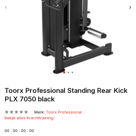
Toorx Professional Standing Rear Kick
PLX 7050 black
Merk:
Toorx Professional
Bekijk alles Krachttraining
0
0
:
0
0
:
0
0
:
0
0