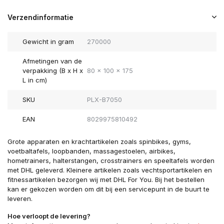
Verzendinformatie
Gewicht in gram
270000
Afmetingen van de
verpakking (B x H x
80 x 100 x 175
L in cm)
SKU
PLX-B7050
EAN
8029975810492
Grote apparaten en krachtartikelen zoals spinbikes, gyms,
voetbaltafels, loopbanden, massagestoelen, airbikes,
hometrainers, halterstangen, crosstrainers en speeltafels worden
met DHL geleverd. Kleinere artikelen zoals vechtsportartikelen en
fitnessartikelen bezorgen wij met DHL For You. Bij het bestellen
kan er gekozen worden om dit bij een servicepunt in de buurt te
leveren.
Hoe verloopt de levering?