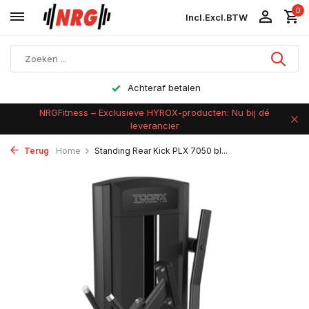
0
Incl.
Excl.
BTW
Achteraf betalen
NRGFitness – Exclusieve HYROX-producten: Nu bij dé
leverancier
Terug
Home
Standing Rear Kick PLX 7050 bl...