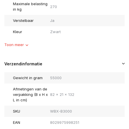
Maximale belasting
270
in kg
Verstelbaar
Ja
Kleur
Zwart
Toon meer
Verzendinformatie
Gewicht in gram
55000
Afmetingen van de
verpakking (B x H x
82 x 21 x 132
L in cm)
SKU
WBX-B3000
EAN
8029975998251