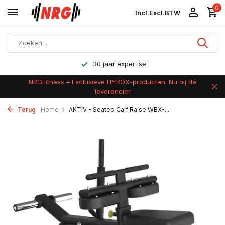
0
Incl.
Excl.
BTW
Achteraf betalen
NRGFitness – Exclusieve HYROX-producten: Nu bij dé
leverancier
Terug
Home
AKTIV - Seated Calf Raise WBX-...