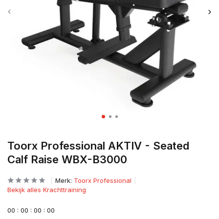
Toorx Professional AKTIV - Seated
Calf Raise WBX-B3000
Merk:
Toorx Professional
Bekijk alles Krachttraining
0
0
:
0
0
:
0
0
:
0
0