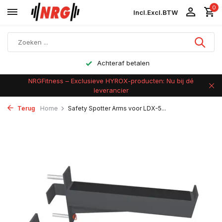
0
Incl.
Excl.
BTW
Achteraf betalen
NRGFitness – Exclusieve HYROX-producten: Nu bij dé
leverancier
Terug
Home
Safety Spotter Arms voor LDX-5...