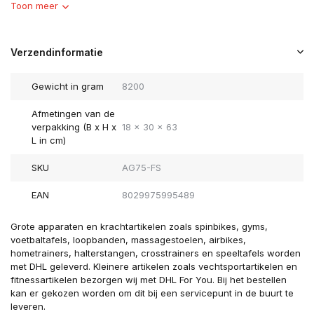
Toon meer
Verzendinformatie
Gewicht in gram
8200
Afmetingen van de
verpakking (B x H x
18 x 30 x 63
L in cm)
SKU
AG75-FS
EAN
8029975995489
Grote apparaten en krachtartikelen zoals spinbikes, gyms,
voetbaltafels, loopbanden, massagestoelen, airbikes,
hometrainers, halterstangen, crosstrainers en speeltafels worden
met DHL geleverd. Kleinere artikelen zoals vechtsportartikelen en
fitnessartikelen bezorgen wij met DHL For You. Bij het bestellen
kan er gekozen worden om dit bij een servicepunt in de buurt te
leveren.