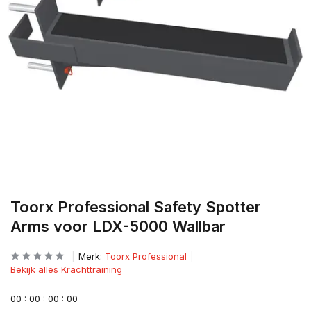
Toorx Professional Safety Spotter
Arms voor LDX-5000 Wallbar
Merk:
Toorx Professional
Bekijk alles Krachttraining
0
0
:
0
0
:
0
0
:
0
0