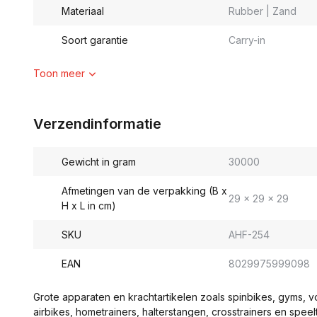
Materiaal
Rubber | Zand
Soort garantie
Carry-in
Toon meer
Verzendinformatie
Gewicht in gram
30000
Afmetingen van de verpakking (B x
29 x 29 x 29
H x L in cm)
SKU
AHF-254
EAN
8029975999098
Grote apparaten en krachtartikelen zoals spinbikes, gyms, 
airbikes, hometrainers, halterstangen, crosstrainers en spe