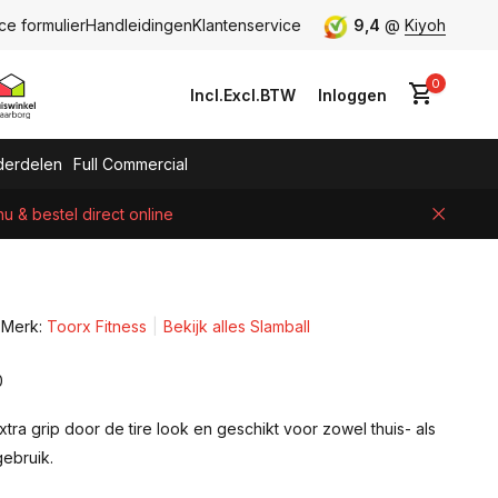
ce formulier
Handleidingen
Klantenservice
9,4
@
Kiyoh
0
Incl.
Excl.
BTW
Inloggen
erdelen
Full Commercial
 & bestel direct online
Account aanmaken
Merk:
Toorx Fitness
Bekijk alles Slamball
0
tra grip door de tire look en geschikt voor zowel thuis- als
ebruik.