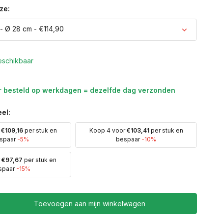
ze:
- Ø 28 cm - €114,90
Uitverkocht
eschikbaar
r besteld op werkdagen = dezelfde dag verzonden
Uitverkocht
el:
r
€109,16
per stuk en
Koop 4 voor
€103,41
per stuk en
spaar
-5%
bespaar
-10%
Uitverkocht
r
€97,67
per stuk en
spaar
-15%
Toevoegen aan mijn winkelwagen