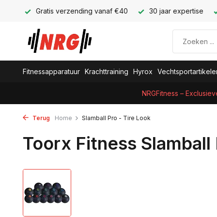
Gratis verzending vanaf €40
30 jaar expertise
Fitnessapparatuur
Krachttraining
Hyrox
Vechtsportartikele
NRGFitness – Exclusiev
Terug
Home
Slamball Pro - Tire Look
Toorx Fitness Slamball 