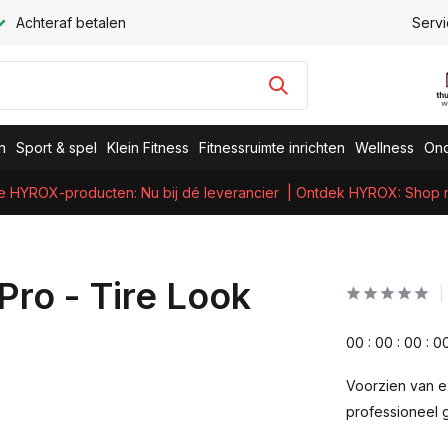
Achteraf betalen
Servi
n
Sport & spel
Klein Fitness
Fitnessruimte inrichten
Wellness
Ond
e HYROX-producten: Nu bij dé leverancier
| Ontdek HYROX: Shop nu
Pro - Tire Look
0
0
:
0
0
:
0
0
:
0
Voorzien van ex
professioneel g