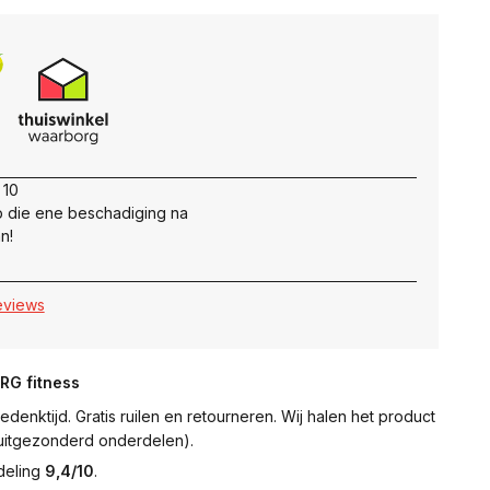
 10
 die ene beschadiging na
n!
reviews
NRG fitness
denktijd. Gratis ruilen en retourneren. Wij halen het product
 (uitgezonderd onderdelen).
deling
9,4/10
.