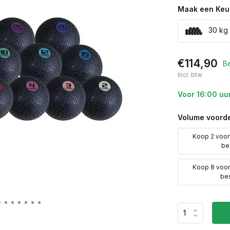
Maak een Keu
30 kg 
€114,90
B
Incl. btw
Voor 16:00 uu
Volume voorde
Koop 2 voo
be
Koop 8 voo
be