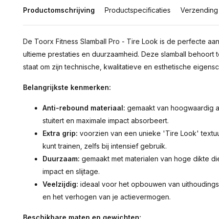
Productomschrijving
Productspecificaties
Verzending
De Toorx Fitness Slamball Pro - Tire Look is de perfecte aa
ultieme prestaties en duurzaamheid. Deze slamball behoort 
staat om zijn technische, kwalitatieve en esthetische eigen
Belangrijkste kenmerken:
Anti-rebound materiaal:
gemaakt van hoogwaardig ant
stuitert en maximale impact absorbeert.
Extra grip:
voorzien van een unieke 'Tire Look' textuur 
kunt trainen, zelfs bij intensief gebruik.
Duurzaam:
gemaakt met materialen van hoge dikte di
impact en slijtage.
Veelzijdig:
ideaal voor het opbouwen van uithoudings
en het verhogen van je actievermogen.
Beschikbare maten en gewichten: