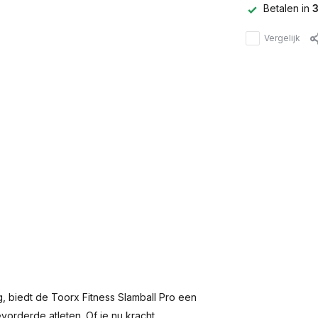
Betalen in
3
Vergelijk
g, biedt de Toorx Fitness Slamball Pro een
orderde atleten. Of je nu kracht,