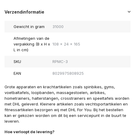
Verzendinformatie
Gewicht in gram
31000
Afmetingen van de
verpakking (B x H x
108 x 24 x 165
L in cm)
SKU
RPMC-3
EAN
8029975808925
Grote apparaten en krachtartikelen zoals spinbikes, gyms,
voetbaltafels, loopbanden, massagestoelen, airbikes,
hometrainers, halterstangen, crosstrainers en speeltafels worden
met DHL geleverd. Kleinere artikelen zoals vechtsportartikelen en
fitnessartikelen bezorgen wij met DHL For You. Bij het bestellen
kan er gekozen worden om dit bij een servicepunt in de buurt te
leveren.
Hoe verloopt de levering?