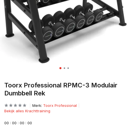
Toorx Professional RPMC-3 Modulair
Dumbbell Rek
Merk:
Toorx Professional
Bekijk alles Krachttraining
0
0
:
0
0
:
0
0
:
0
0