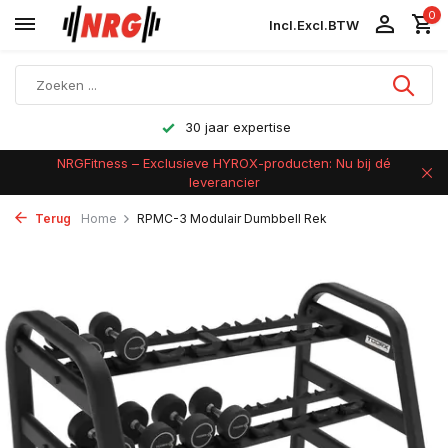
0
Incl.
Excl.
BTW
Achteraf betalen
NRGFitness – Exclusieve HYROX-producten: Nu bij dé
leverancier
Terug
Home
RPMC-3 Modulair Dumbbell Rek