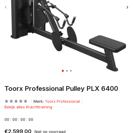
Toorx Professional Pulley PLX 6400
Merk:
Toorx Professional
Bekijk alles Krachttraining
0
0
:
0
0
:
0
0
:
0
0
€2.599,00
Niet op voorraad