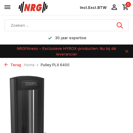
0
Incl.
Excl.
BTW
Achteraf betalen
NRGFitness – Exclusieve HYROX-producten: Nu bij dé
leverancier
Terug
Home
Pulley PLX 6400