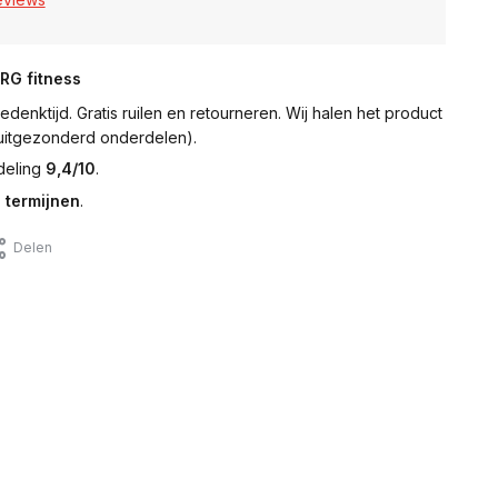
NRG fitness
denktijd. Gratis ruilen en retourneren. Wij halen het product
 (uitgezonderd onderdelen).
deling
9,4/10
.
 termijnen
.
Delen