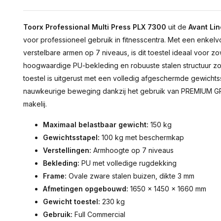
Toorx Professional Multi Press PLX 7300
uit de
Avant Lin
voor professioneel gebruik in fitnesscentra. Met een enkel
verstelbare armen op 7 niveaus, is dit toestel ideaal voor z
hoogwaardige PU-bekleding en robuuste stalen structuur z
toestel is uitgerust met een volledig afgeschermde gewicht
nauwkeurige beweging dankzij het gebruik van PREMIUM GR
makelij.
Maximaal belastbaar gewicht:
150 kg
Gewichtsstapel:
100 kg met beschermkap
Verstellingen:
Armhoogte op 7 niveaus
Bekleding:
PU met volledige rugdekking
Frame:
Ovale zware stalen buizen, dikte 3 mm
Afmetingen opgebouwd:
1650 x 1450 x 1660 mm
Gewicht toestel:
230 kg
Gebruik:
Full Commercial