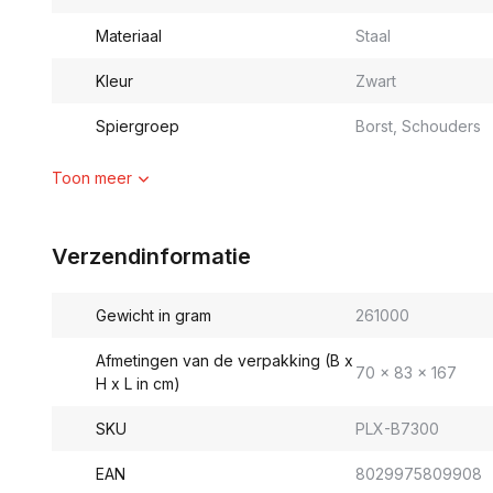
Materiaal
Staal
Kleur
Zwart
Spiergroep
Borst, Schouders
Toon meer
Verzendinformatie
Gewicht in gram
261000
Afmetingen van de verpakking (B x
70 x 83 x 167
H x L in cm)
SKU
PLX-B7300
EAN
8029975809908