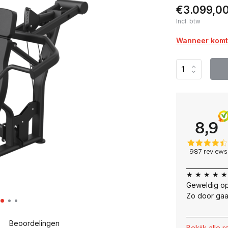
€3.099,0
Incl. btw
Wanneer komt 
★ ★ ★ ★ ★
Geweldig op
Zo door gaa
Beoordelingen
Bekijk alle 