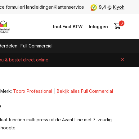
ce formulier
Handleidingen
Klantenservice
9,4
@
Kiyoh
0
Incl.
Excl.
BTW
Inloggen
erdelen
Full Commercial
 & bestel direct online
Account aanmaken
Merk:
Toorx Professional
Bekijk alles Full Commercial
0
ual-function multi press uit de Avant Line met 7-voudig
mhoogte.