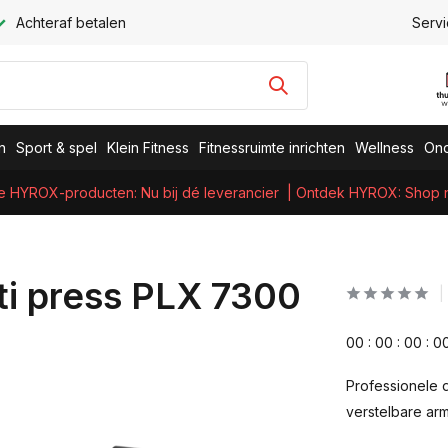
Achteraf betalen
Servi
n
Sport & spel
Klein Fitness
Fitnessruimte inrichten
Wellness
Ond
e HYROX-producten: Nu bij dé leverancier
| Ontdek HYROX: Shop nu
ti press PLX 7300
0
0
:
0
0
:
0
0
:
0
Professionele d
verstelbare ar