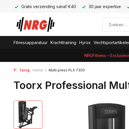
Gratis verzending vanaf €40
30 jaar expertise
Fitnessapparatuur
Krachttraining
Hyrox
Vechtsportartikele
NRGFitness – Exclusiev
Terug
Home
Multi press PLX 7300
Toorx Professional Mul