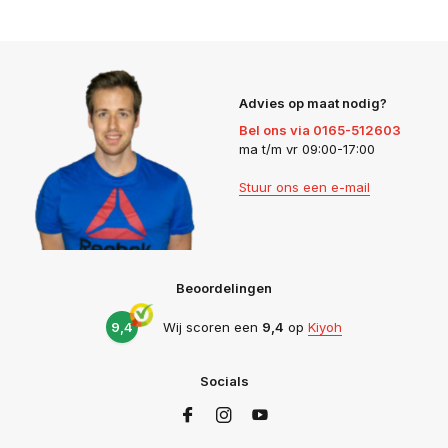
Advies op maat nodig?
Bel ons via 0165-512603
ma t/m vr 09:00-17:00
Stuur ons een e-mail
Beoordelingen
9,4
Wij scoren een
9,4
op
Kiyoh
Socials