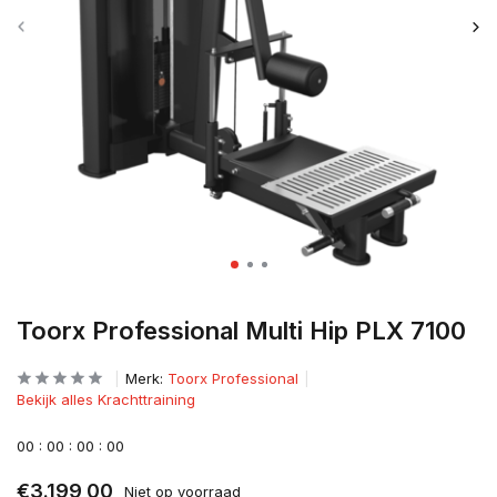
Toorx Professional Multi Hip PLX 7100
Merk:
Toorx Professional
Bekijk alles Krachttraining
0
0
:
0
0
:
0
0
:
0
0
€3.199,00
Niet op voorraad