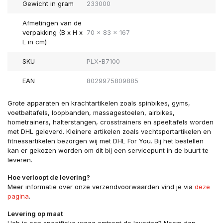
Gewicht in gram
233000
Afmetingen van de
verpakking (B x H x
70 x 83 x 167
L in cm)
SKU
PLX-B7100
EAN
8029975809885
Grote apparaten en krachtartikelen zoals spinbikes, gyms,
voetbaltafels, loopbanden, massagestoelen, airbikes,
hometrainers, halterstangen, crosstrainers en speeltafels worden
met DHL geleverd. Kleinere artikelen zoals vechtsportartikelen en
fitnessartikelen bezorgen wij met DHL For You. Bij het bestellen
kan er gekozen worden om dit bij een servicepunt in de buurt te
leveren.
Hoe verloopt de levering?
Meer informatie over onze verzendvoorwaarden vind je via
deze
pagina
.
Levering op maat