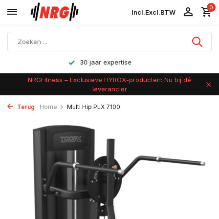
0
Incl.
Excl.
BTW
Achteraf betalen
NRGFitness – Exclusieve HYROX-producten: Nu bij dé
leverancier
Terug
Home
Multi Hip PLX 7100