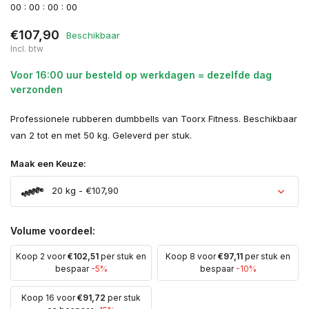
0
0
:
0
0
:
0
0
:
0
0
€107,90
Beschikbaar
Incl. btw
Voor 16:00 uur besteld op werkdagen = dezelfde dag
verzonden
Professionele rubberen dumbbells van Toorx Fitness. Beschikbaar
van 2 tot en met 50 kg. Geleverd per stuk.
Maak een Keuze:
20 kg - €107,90
Uitverkocht
Volume voordeel:
Koop 2 voor
€102,51
per stuk en
Koop 8 voor
€97,11
per stuk en
Uitverkocht
bespaar
-5%
bespaar
-10%
Uitverkocht
Koop 16 voor
€91,72
per stuk