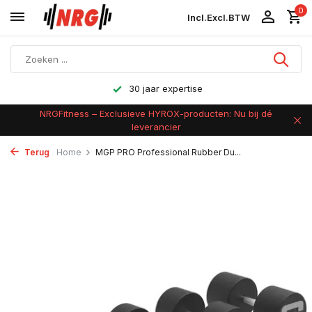
0
Incl.
Excl.
BTW
Achteraf betalen
NRGFitness – Exclusieve HYROX-producten: Nu bij dé
leverancier
Terug
Home
MGP PRO Professional Rubber Du...