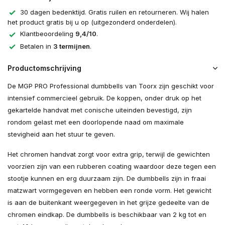
30 dagen bedenktijd. Gratis ruilen en retourneren. Wij halen
Uitverkocht
het product gratis bij u op (uitgezonderd onderdelen).
Klantbeoordeling
9,4/10
.
Uitverkocht
Betalen in
3 termijnen
.
Uitverkocht
Productomschrijving
De MGP PRO Professional dumbbells van Toorx zijn geschikt voor
Uitverkocht
intensief commercieel gebruik. De koppen, onder druk op het
gekartelde handvat met conische uiteinden bevestigd, zijn
Uitverkocht
rondom gelast met een doorlopende naad om maximale
stevigheid aan het stuur te geven.
Uitverkocht
Het chromen handvat zorgt voor extra grip, terwijl de gewichten
Uitverkocht
voorzien zijn van een rubberen coating waardoor deze tegen een
stootje kunnen en erg duurzaam zijn. De dumbbells zijn in fraai
Uitverkocht
matzwart vormgegeven en hebben een ronde vorm. Het gewicht
is aan de buitenkant weergegeven in het grijze gedeelte van de
chromen eindkap. De dumbbells is beschikbaar van 2 kg tot en
Uitverkocht