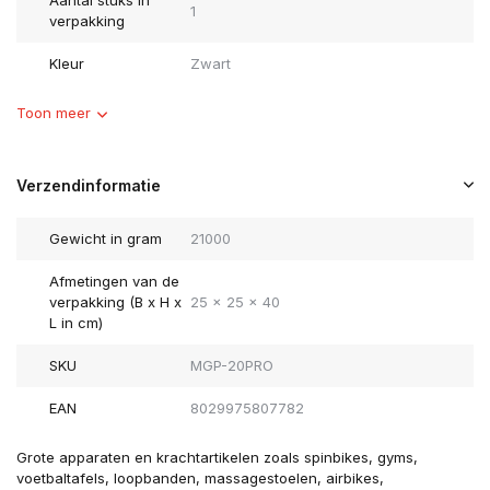
Aantal stuks in
1
verpakking
Kleur
Zwart
Toon meer
Verzendinformatie
Gewicht in gram
21000
Afmetingen van de
verpakking (B x H x
25 x 25 x 40
L in cm)
SKU
MGP-20PRO
EAN
8029975807782
Grote apparaten en krachtartikelen zoals spinbikes, gyms,
voetbaltafels, loopbanden, massagestoelen, airbikes,