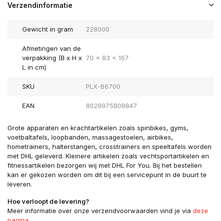
Verzendinformatie
Gewicht in gram
228000
Afmetingen van de
verpakking (B x H x
70 x 83 x 167
L in cm)
SKU
PLX-B6700
EAN
8029975809847
Grote apparaten en krachtartikelen zoals spinbikes, gyms,
voetbaltafels, loopbanden, massagestoelen, airbikes,
hometrainers, halterstangen, crosstrainers en speeltafels worden
met DHL geleverd. Kleinere artikelen zoals vechtsportartikelen en
fitnessartikelen bezorgen wij met DHL For You. Bij het bestellen
kan er gekozen worden om dit bij een servicepunt in de buurt te
leveren.
Hoe verloopt de levering?
Meer informatie over onze verzendvoorwaarden vind je via
deze
pagina
.