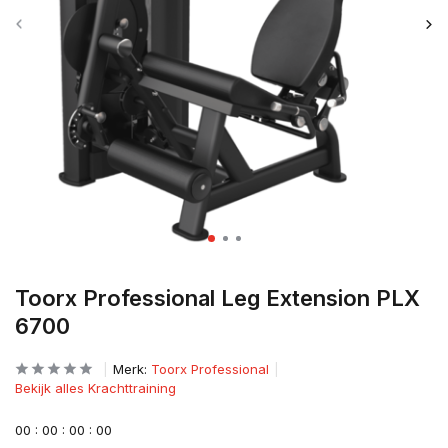
Toorx Professional Leg Extension PLX
6700
Merk:
Toorx Professional
Bekijk alles Krachttraining
0
0
:
0
0
:
0
0
:
0
0