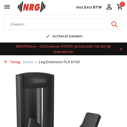
0
Incl.
Excl.
BTW
Achteraf betalen
NRGFitness – Exclusieve HYROX-producten: Nu bij dé
leverancier
Terug
Home
Leg Extension PLX 6700